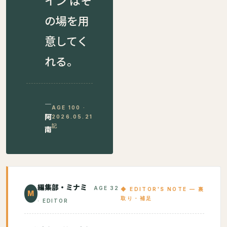
の場を用
意してく
れる。
—
AGE 100 ·
阿
2026.05.21
記
南
編集部・ミナミ
AGE 32
◆ EDITOR'S NOTE — 裏
M
取り・補足
· EDITOR