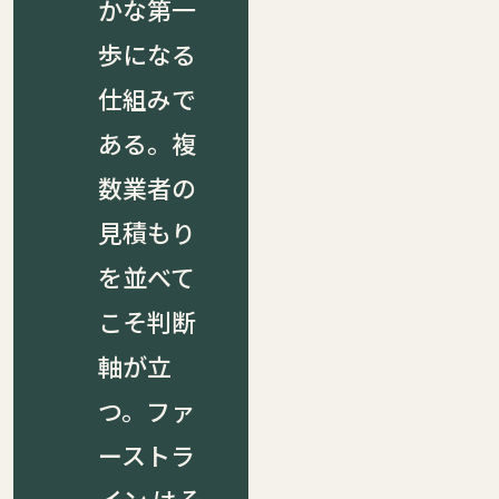
かな第一
歩になる
仕組みで
ある。複
数業者の
見積もり
を並べて
こそ判断
軸が立
つ。ファ
ーストラ
イン はそ