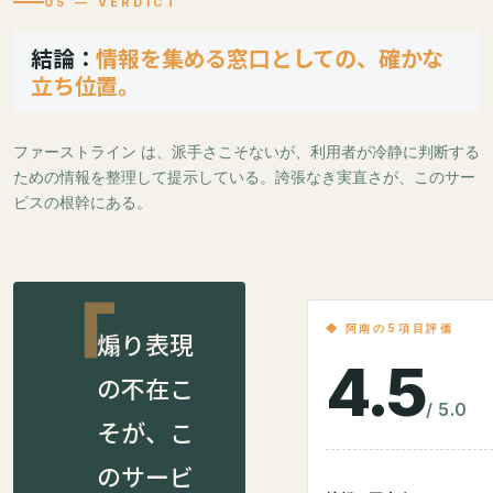
05 — VERDICT
結論：
情報を集める窓口としての、確かな
立ち位置。
ファーストライン は、派手さこそないが、利用者が冷静に判断する
ための情報を整理して提示している。誇張なき実直さが、このサー
ビスの根幹にある。
◆ 阿南の5項目評価
煽り表現
4.5
の不在こ
/ 5.0
そが、こ
のサービ