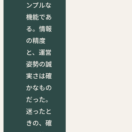
ンプルな
機能であ
る。情報
の精度
と、運営
姿勢の誠
実さは確
かなもの
だった。
迷ったと
きの、確