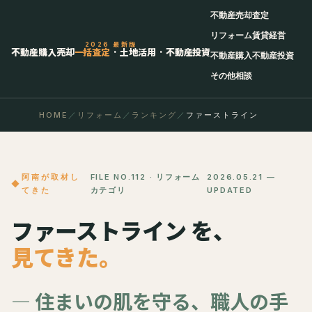
不動産売却査定
リフォーム
賃貸経営
2026 最新版
不動産購入売却
一括査定
· 土地活用 · 不動産投資
不動産購入
不動産投資
その他相談
HOME
／
リフォーム
／
ランキング
／
ファーストライン
阿南が取材し
FILE NO.112 · リフォーム
2026.05.21 —
てきた
カテゴリ
UPDATED
ファーストライン を、
見てきた。
— 住まいの肌を守る、職人の手