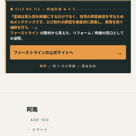
◆ FILE NO.112 ／ 阿南評価 ★ 4.5
「
塗装は見た目を綺麗にするだけでなく、住宅の資産価値を守るため
のメンテナンスです。ひび割れの原因を徹底的に調査し、再発を防ぐ
補修を行う。…
」
ファーストライン
の取材から見えた、リフォーム / 修繕の窓口として
の姿勢。
→
ファーストライン
の公式サイトへ
無料
／ 約 5 分の登録 ／ 退会自由
阿南
AGE 100
・ スマート