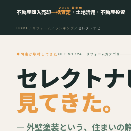
2026 最新版
不動産購入売却
一括査定
· 土地活用 · 不動産投資
HOME
／
リフォーム
／
ランキング
／
セレクトナビ
阿南が取材してきた
FILE NO.124 · リフォームカテゴリ
セレクトナ
見てきた。
— 外壁塗装という、住まいの