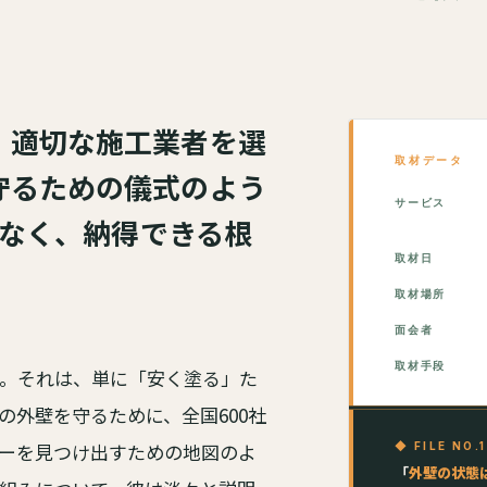
、適切な施工業者を選
取材データ
守るための儀式のよう
サービス
なく、納得できる根
取材日
取材場所
面会者
取材手段
。それは、単に「安く塗る」た
外壁を守るために、全国600社
ーを見つけ出すための地図のよ
◆ FILE NO.
「
外壁の状態