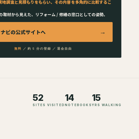
現地調査と見積もりをもらい、その内容を多角的に比較するこ
の取材から見えた、リフォーム / 修繕の窓口としての姿勢。
トナビ
の公式サイトへ
→
無料
／ 約 5 分の登録 ／ 退会自由
52
14
15
SITES VISITED
NOTEBOOKS
YRS WALKING