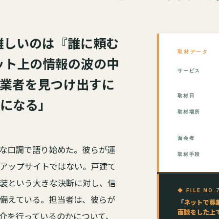
難しいのは『誰に頼む
取材データ
ット上の情報の波の中
サービス
業者を見つけ出すに
取材日
になる」
取材場所
面会者
な口調で語り始めた。彼らが運
取材手段
アップサイトではない。戸建て
装という大きな決断に対し、信
◆ FILE NO
備えている。担当者は、彼らが
「
ネットで募
面談をした上
介を行っているのかについて、