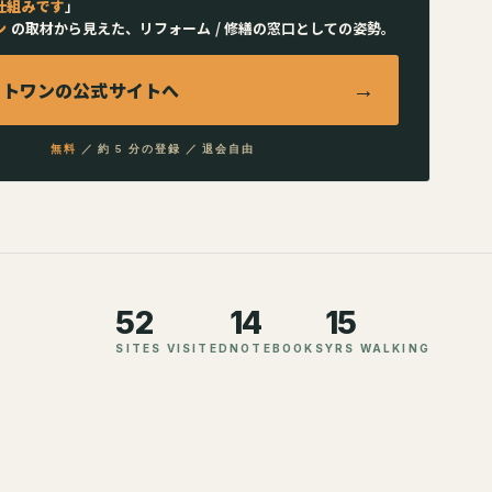
仕組みです
」
ン
の取材から見えた、リフォーム / 修繕の窓口としての姿勢。
ストワン
の公式サイトへ
→
無料
／ 約 5 分の登録 ／ 退会自由
52
14
15
SITES VISITED
NOTEBOOKS
YRS WALKING