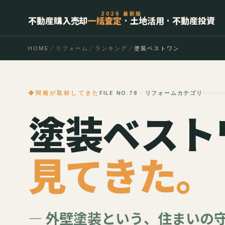
2026 最新版
不動産購入売却
一括査定
· 土地活用 · 不動産投資
HOME
／
リフォーム
／
ランキング
／
塗装ベストワン
阿南が取材してきた
FILE NO.78 · リフォームカテゴリ
塗装ベスト
見てきた。
— 外壁塗装という、住まいの