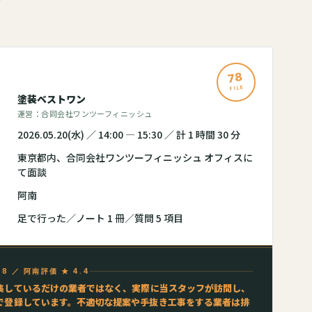
78
FILE
塗装ベストワン
運営：合同会社ワンツーフィニッシュ
2026.05.20(水) ／ 14:00 — 15:30 ／ 計 1 時間 30 分
東京都内、合同会社ワンツーフィニッシュ オフィスに
て面談
阿南
足で行った／ノート 1 冊／質問 5 項目
.78 ／ 阿南評価 ★ 4.4
集しているだけの業者ではなく、実際に当スタッフが訪問し、
で登録しています。不適切な提案や手抜き工事をする業者は排