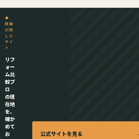
◆
阿南
が試
した
サイ
ト
リフ
ォー
ム比
較プ
ロ
の現
在地
を、
確か
めて
公式サイトを見る
お