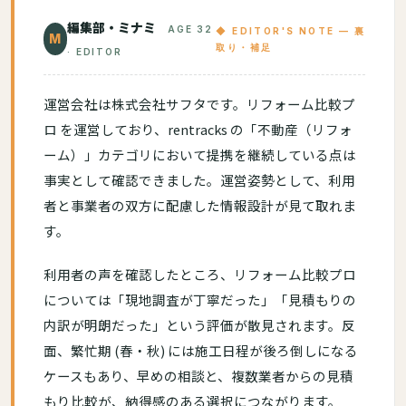
編集部・ミナミ
AGE 32
◆ EDITOR'S NOTE — 裏
M
取り・補足
· EDITOR
運営会社は株式会社サフタです。リフォーム比較プ
ロ を運営しており、rentracks の「不動産（リフォ
ーム）」カテゴリにおいて提携を継続している点は
事実として確認できました。運営姿勢として、利用
者と事業者の双方に配慮した情報設計が見て取れま
す。
利用者の声を確認したところ、リフォーム比較プロ
については「現地調査が丁寧だった」「見積もりの
内訳が明朗だった」という評価が散見されます。反
面、繁忙期 (春・秋) には施工日程が後ろ倒しになる
ケースもあり、早めの相談と、複数業者からの見積
もり比較が、納得感のある選択につながります。