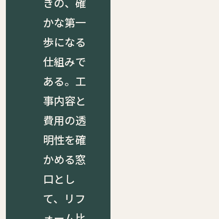
きの、確
かな第一
歩になる
仕組みで
ある。工
事内容と
費用の透
明性を確
かめる窓
口とし
て、リフ
ォーム比