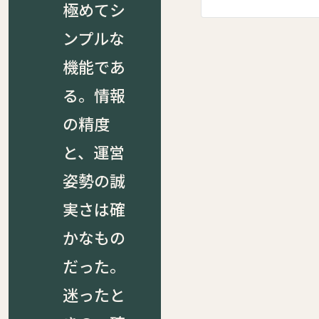
極めてシ
ンプルな
機能であ
る。情報
の精度
と、運営
姿勢の誠
実さは確
かなもの
だった。
迷ったと