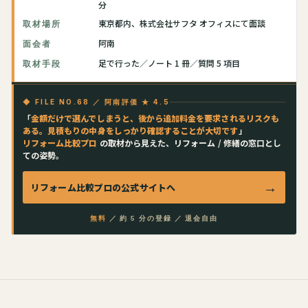
分
東京都内、株式会社サフタ オフィスにて面談
取材場所
阿南
面会者
足で行った／ノート 1 冊／質問 5 項目
取材手段
◆ FILE NO.68 ／ 阿南評価 ★ 4.5
「
金額だけで選んでしまうと、後から追加料金を要求されるリスクも
ある。見積もりの中身をしっかり確認することが大切です
」
リフォーム比較プロ
の取材から見えた、リフォーム / 修繕の窓口とし
ての姿勢。
→
リフォーム比較プロ
の公式サイトへ
無料
／ 約 5 分の登録 ／ 退会自由