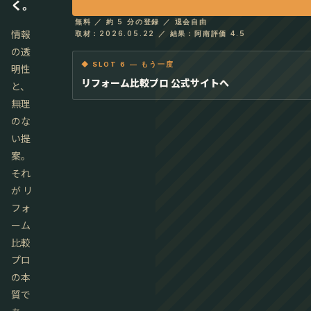
く。
無料 ／ 約 5 分の登録 ／ 退会自由
情報
取材：2026.05.22 ／ 結果：阿南評価 4.5
の透
◆ SLOT 6 — もう一度
明性
リフォーム比較プロ 公式サイトへ
と、
無理
のな
い提
案。
それ
が リ
フォ
ーム
比較
プロ
の本
質で