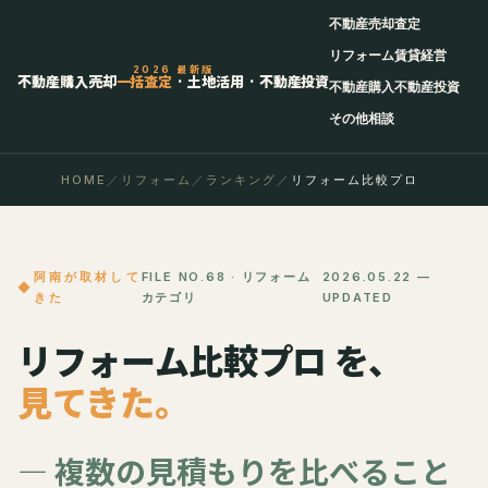
不動産売却査定
リフォーム
賃貸経営
2026 最新版
不動産購入売却
一括査定
· 土地活用 · 不動産投資
不動産購入
不動産投資
その他相談
HOME
／
リフォーム
／
ランキング
／
リフォーム比較プロ
阿南が取材して
FILE NO.68 · リフォーム
2026.05.22 —
きた
カテゴリ
UPDATED
リフォーム比較プロ を、
見てきた。
— 複数の見積もりを比べること