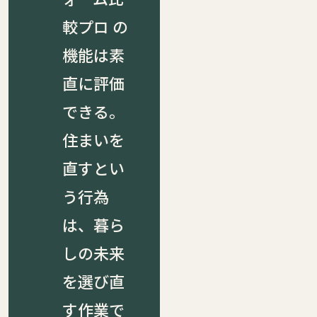
較プロ の
機能は素
直に評価
できる。
住まいを
直すとい
う行為
は、暮ら
しの未来
を選び直
す作業で