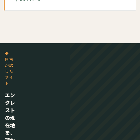
◆
阿南
が試
した
サイ
ト
エン
クレ
スト
の現
在地
を、
確か