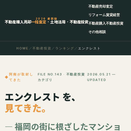
不動産売却査定
リフォーム
賃貸経営
2026 最新版
不動産購入売却
一括査定
· 土地活用 · 不動産投資
不動産購入
不動産投資
その他相談
HOME
／
不動産投資
／
ランキング
／
エンクレスト
阿南が取材し
FILE NO.143 · 不動産投資
2026.05.21 —
てきた
カテゴリ
UPDATED
エンクレスト を、
見てきた。
— 福岡の街に根ざしたマンショ