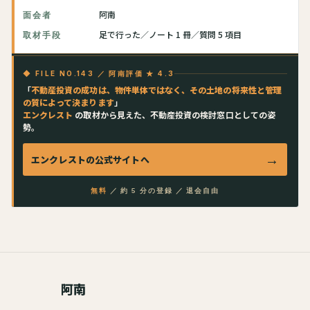
阿南
面会者
足で行った／ノート 1 冊／質問 5 項目
取材手段
◆ FILE NO.143 ／ 阿南評価 ★ 4.3
「
不動産投資の成功は、物件単体ではなく、その土地の将来性と管理
の質によって決まります
」
エンクレスト
の取材から見えた、不動産投資の検討窓口としての姿
勢。
→
エンクレスト
の公式サイトへ
無料
／ 約 5 分の登録 ／ 退会自由
阿南