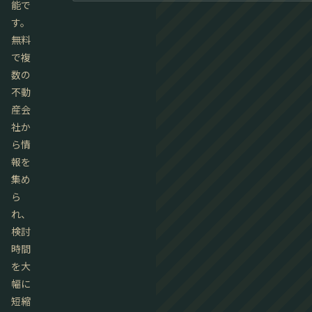
能で
す。
無料
で複
数の
不動
産会
社か
ら情
報を
集め
ら
れ、
検討
時間
を大
幅に
短縮