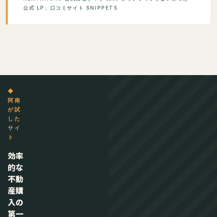
公式 LP、口コミサイト SNIPPETS
◆
阿南
が試
した
サイ
ト
効率
的な
不動
産購
入の
第一