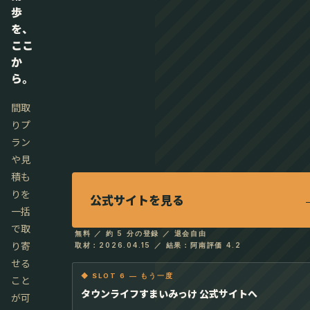
歩
を、
ここ
か
ら。
間取
りプ
ラン
や見
積も
りを
公式サイトを見る
一括
で取
無料 ／ 約 5 分の登録 ／ 退会自由
り寄
取材：2026.04.15 ／ 結果：阿南評価 4.2
せる
◆ SLOT 6 — もう一度
こと
タウンライフすまいみっけ 公式サイトへ
が可