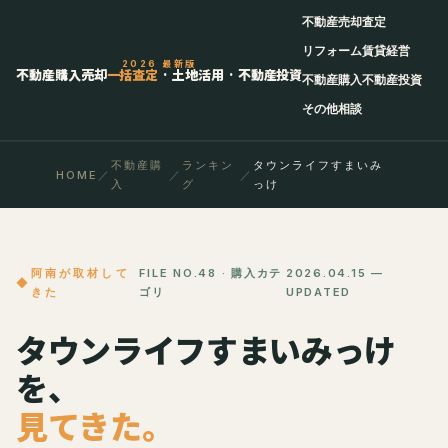
不動産売却査定
リフォーム
賃貸経営
2026 最新版
不動産購入売却
一括査定
· 土地活用 · 不動産投資
不動産購入
不動産投資
その他相談
不動産購
ランキン
タウンライフすまいみ
HOME
／
／
／
入
グ
っけ
阿南が取材して
FILE NO.48 · 購入カテ
2026.04.15 —
きた
ゴリ
UPDATED
タウンライフすまいみっけ
を、
見てきた。