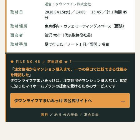
運営：タウンライフ株式会社
2026.04.15(水) ／ 14:00 — 15:45 ／ 計 1 時間 45
取材日
分
東京都内・カフェミーティングスペース（面談）
取材場所
笹沢 竜市（代表取締役社長）
面会者
足で行った／ノート 1 冊／質問 5 項目
取材手段
◆ FILE NO.48 ／ 阿南評価 ★ ?
「
注文住宅からマンション購入まで、一つの窓口で比較できる仕組み
を確認した
」
タウンライフすまいみっけは、注文住宅やマンション購入など、希望
に沿ったマイホームプランの提案を受けるためのサービスです
→
タウンライフすまいみっけ
の公式サイトへ
無料
／ 約 5 分の登録 ／ 退会自由