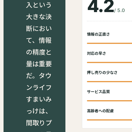
4.2
入という
/ 5.0
大きな決
断におい
情報の正直さ
て、情報
の精度と
対応の早さ
量は重要
押し売りの少なさ
だ。タウ
ンライフ
サービス品質
すまいみ
っけは、
高齢者への配慮
間取りプ