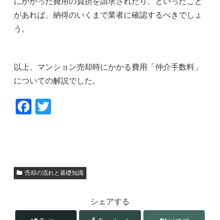
にかかった費用の負担を請求されたり、といったこと
があれば、納得のいくまで業者に確認するべきでしょ
う。
以上、マンション売却時にかかる費用「仲介手数料」
についての解説でした。
F
T
a
wi
c
tt
e
er
b
売却の流れと基礎知識
o
o
シェアする
k