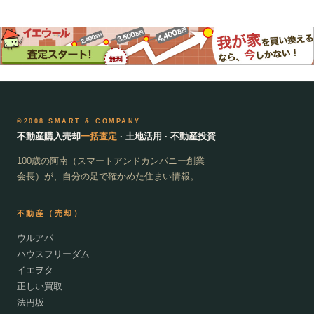
©2008 SMART & COMPANY
不動産購入売却
一括査定
· 土地活用 · 不動産投資
100歳の阿南（スマートアンドカンパニー創業
会長）が、自分の足で確かめた住まい情報。
不動産（売却）
ウルアパ
ハウスフリーダム
イエヲタ
正しい買取
法円坂