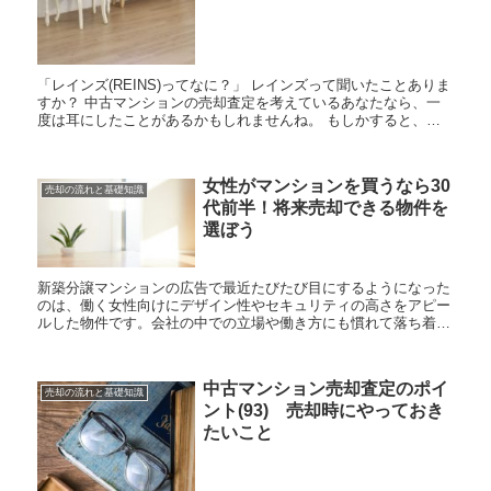
「レインズ(REINS)ってなに？」 レインズって聞いたことありま
すか？ 中古マンションの売却査定を考えているあなたなら、一
度は耳にしたことがあるかもしれませんね。 もしかすると、す
でに売却を依頼した不動産業者から「レインズへの登...
女性がマンションを買うなら30
売却の流れと基礎知識
代前半！将来売却できる物件を
選ぼう
新築分譲マンションの広告で最近たびたび目にするようになった
のは、働く女性向けにデザイン性やセキュリティの高さをアピー
ルした物件です。会社の中での立場や働き方にも慣れて落ち着い
てくる30代、そろそろ自宅のマンションを購入しようかと検討し
てい...
中古マンション売却査定のポイ
売却の流れと基礎知識
ント(93) 売却時にやっておき
たいこと