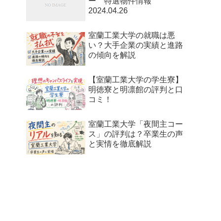
ー 特選物件情報
2024.04.26
室蘭工業大学の就職は悪
い？大手企業の実績と進路
の傾向を解説
【室蘭工業大学の学生寮】
明徳寮と明凛館の評判と口
コミ！
室蘭工業大学「夜間主コー
ス」の評判は？卒業生の声
と実情を徹底解説