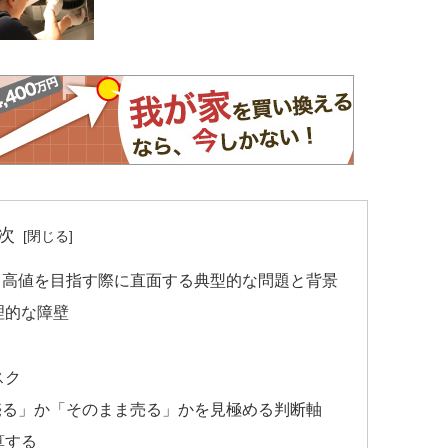
次
て高値を目指す際に直面する典型的な問題と背景
理的な障壁
スク
売る」か「そのまま売る」かを見極める判断軸
算する