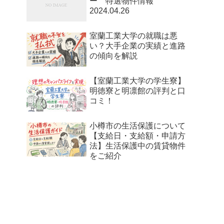
ー 特選物件情報
2024.04.26
室蘭工業大学の就職は悪
い？大手企業の実績と進路
の傾向を解説
【室蘭工業大学の学生寮】
明徳寮と明凛館の評判と口
コミ！
小樽市の生活保護について
【支給日・支給額・申請方
法】生活保護中の賃貸物件
をご紹介