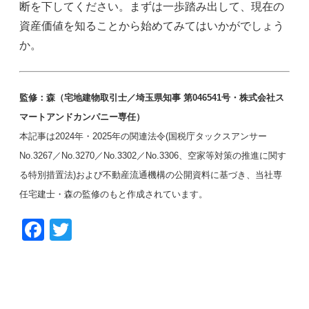
断を下してください。まずは一歩踏み出して、現在の
資産価値を知ることから始めてみてはいかがでしょう
か。
監修：森（宅地建物取引士／埼玉県知事 第046541号・株式会社ス
マートアンドカンパニー専任）
本記事は2024年・2025年の関連法令(国税庁タックスアンサー
No.3267／No.3270／No.3302／No.3306、空家等対策の推進に関す
る特別措置法)および不動産流通機構の公開資料に基づき、当社専
任宅建士・森の監修のもと作成されています。
F
T
a
wi
c
tt
e
er