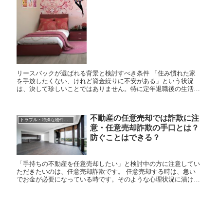
リースバックが選ばれる背景と検討すべき条件 「住み慣れた家
を手放したくない、けれど資金繰りに不安がある」という状況
は、決して珍しいことではありません。特に定年退職後の生活設
計や、予期せぬ相続が発生した際など、不動産という大きな資産
をどう扱...
不動産の任意売却では詐欺に注
トラブル・特殊な物件の売却
意・任意売却詐欺の手口とは？
防ぐことはできる？
「手持ちの不動産を任意売却したい」と検討中の方に注意してい
ただきたいのは、任意売却詐欺です。 任意売却する時は、急い
でお金が必要になっている時です。そのような心理状況に漬け込
んだ詐欺は非常に多いので注意が必要です。 今回は不動産の任
意売...