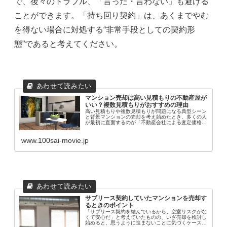
で、後々のトラブル、「言った・言わない」も避ける
ことができます。「持ち回り契約」は、あくまでやむ
を得ない場合に対処する“非常手段としての契約形
態”であると考えてください。
マンション売却は高い見積もりの不動産屋が
いい？複数見積もりがおすすめの理由
高い見積もりや複数見積もりが問題になる典型シーン
と背景マンションの売却を考え始めたとき、多くの人
が最初に直面するのが「不動産会社による査定価格の
違い」です。複数の会社から見積もりを取った際、
「A社は3,500万円、B社は4,200万円」とい
www.100sai-movie.jp
サブリース契約していたマンションを売却す
るときのポイント
「サブリース契約を結んでいるから、空室リスクがな
くて安心だ」と考えていたものの、いざ売却を検討し
始めると、思うように進まないことに気づくケースは