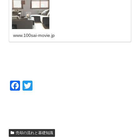
少なくありません。賃料の減額要求や解約の難しさな
ど、一括借り上げ（サブリース）特有の課題が壁とな
www.100sai-movie.jp
F
T
a
wi
c
tt
e
er
b
o
売却の流れと基礎知識