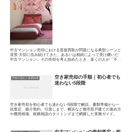
中古マンション売却における直接買取が問題になる典型シーンと
背景 大切に住み続けてきた、あるいは相続によって受け継いだ
中古マンション。その売却を考え始めたとき、多くの人が「不動
産会社に仲介を依頼して、一般の買い手を探してもらう」という
流れを...
空き家売却の手順｜初心者でも
売却の流れと基礎知識
迷わない5段階
空き家売却を初心者でも迷わない5段階で解説。書類準備から一
括査定、媒介契約、引渡しまで、横浜など都市部戸建ての進め方
や費用相場、税務相談のタイミングまで網羅した実務ガイド。
中古マンションの売却査定・相