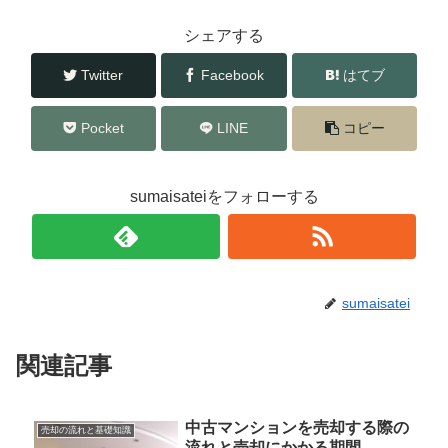
o
シェアする
k
Twitter
Facebook
はてブ
Pocket
LINE
コピー
sumaisateiをフォローする
sumaisatei
関連記事
中古マンションを売却する際の
売却の流れと基礎知識
流れと売却にかかる期間