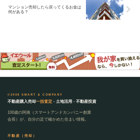
マンション売却したら戻ってくるお金は
何がある？
©2008 SMART & COMPANY
不動産購入売却
一括査定
· 土地活用 · 不動産投資
100歳の阿南（スマートアンドカンパニー創業
会長）が、自分の足で確かめた住まい情報。
不動産（売却）