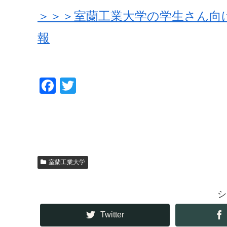
＞＞＞室蘭工業大学の学生さん向
報
F
T
a
wi
c
tt
e
er
b
o
室蘭工業大学
o
シ
k
Twitter