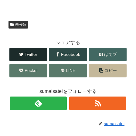
c
tt
e
er
b
未分類
o
o
シェアする
k
Twitter
Facebook
はてブ
Pocket
LINE
コピー
sumaisateiをフォローする
sumaisatei