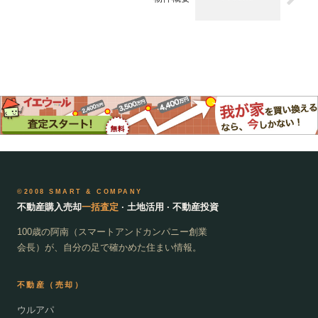
©2008 SMART & COMPANY
不動産購入売却
一括査定
· 土地活用 · 不動産投資
100歳の阿南（スマートアンドカンパニー創業
会長）が、自分の足で確かめた住まい情報。
不動産（売却）
ウルアパ