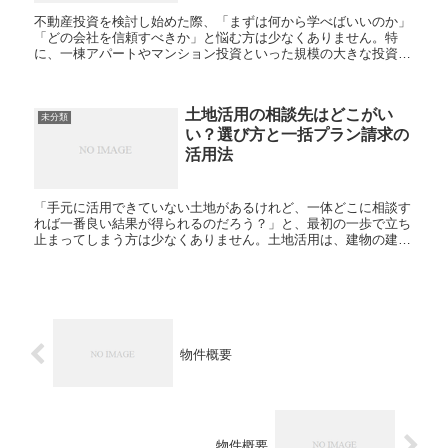
不動産投資を検討し始めた際、「まずは何から学べばいいのか」
「どの会社を信頼すべきか」と悩む方は少なくありません。特
に、一棟アパートやマンション投資といった規模の大きな投資で
は、知識不足のまま進めてしまうリスクがあるため、専門企業の
セミナ...
土地活用の相談先はどこがい
未分類
い？選び方と一括プラン請求の
活用法
「手元に活用できていない土地があるけれど、一体どこに相談す
れば一番良い結果が得られるのだろう？」と、最初の一歩で立ち
止まってしまう方は少なくありません。土地活用は、建物の建築
から税務対策、将来の売却まで多岐にわたる検討が必要なため、
相談...
物件概要
物件概要