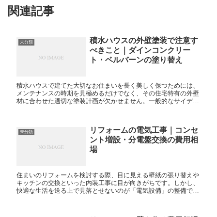
関連記事
積水ハウスの外壁塗装で注意す
未分類
べきこと｜ダインコンクリー
ト・ベルバーンの塗り替え
積水ハウスで建てた大切なお住まいを長く美しく保つためには、
メンテナンスの時期を見極めるだけでなく、その住宅特有の外壁
材に合わせた適切な塗装計画が欠かせません。一般的なサイディ
ングボードとは異なり、積水ハウスでは「ダインコンクリート」
や「...
リフォームの電気工事｜コンセ
未分類
ント増設・分電盤交換の費用相
場
住まいのリフォームを検討する際、目に見える壁紙の張り替えや
キッチンの交換といった内装工事に目が向きがちです。しかし、
快適な生活を送る上で見落とせないのが「電気設備」の整備で
す。現代のライフスタイルでは、テレワークの普及によるPC・
モニタ...