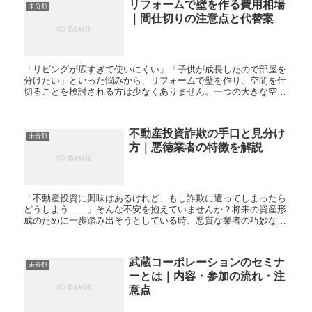
リフォームで壁を作る費用相場
未分類
｜間仕切りの注意点と代替案
「リビングが広すぎて使いにくい」「子供が成長したので部屋を
分けたい」といった悩みから、リフォームで壁を作り、空間を仕
切ることを検討される方は少なくありません。一つの大きな空間
を二つに分ける間仕切り工事は、生活スタイルや住まいの用途に
合わ...
不動産投資詐欺の手口と見分け
未分類
方｜悪徳業者の特徴を解説
「不動産投資に興味はあるけれど、もし詐欺に遭ってしまったら
どうしよう……」そんな不安を抱えていませんか？将来の資産形
成のために一歩踏み出そうとしている時、悪質な業者の巧妙な罠
に気づかず、多額の資産を失ってしまうケースは後を絶ちませ
ん。不...
武蔵コーポレーションのセミナ
未分類
ーとは｜内容・参加の流れ・注
意点