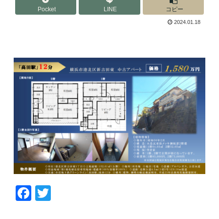
Pocket
LINE
コピー
2024.01.18
F
T
a
wi