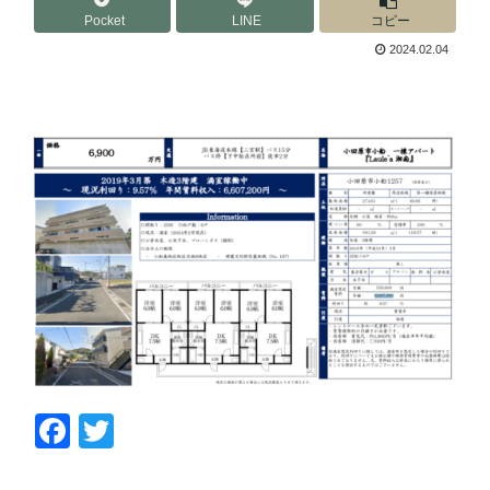
Pocket
LINE
コピー
2024.02.04
F
T
a
wi