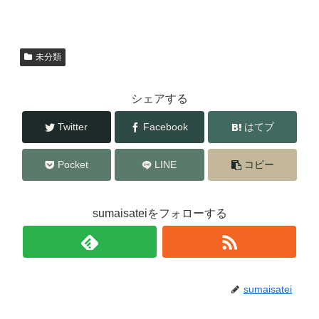
c
tt
e
er
b
未分類
o
o
シェアする
k
Twitter
Facebook
はてブ
Pocket
LINE
コピー
sumaisateiをフォローする
sumaisatei