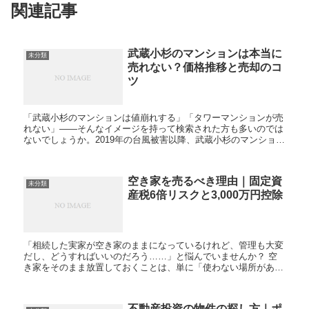
関連記事
武蔵小杉のマンションは本当に
未分類
売れない？価格推移と売却のコ
ツ
「武蔵小杉のマンションは値崩れする」「タワーマンションが売
れない」――そんなイメージを持って検索された方も多いのでは
ないでしょうか。2019年の台風被害以降、武蔵小杉のマンション
についてはネガティブな話題が目立ちました。 収益物件の買
取・再...
空き家を売るべき理由｜固定資
未分類
産税6倍リスクと3,000万円控除
「相続した実家が空き家のままになっているけれど、管理も大変
だし、どうすればいいのだろう……」と悩んでいませんか？ 空
き家をそのまま放置しておくことは、単に「使わない場所があ
る」という状態以上に、所有者にとって深刻な経済的・法的リス
クを...
不動産投資の物件の探し方｜ポ