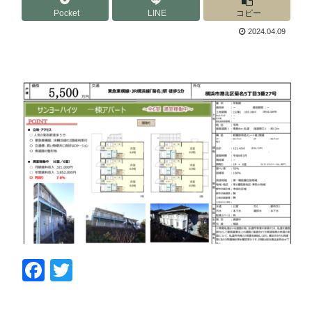
Pocket
LINE
コピー
2024.04.09
F
T
a
wi