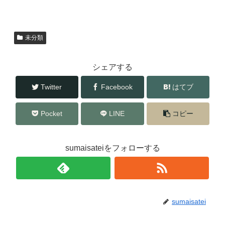
c
tt
e
er
b
未分類
o
o
シェアする
k
Twitter
Facebook
はてブ
Pocket
LINE
コピー
sumaisateiをフォローする
sumaisatei