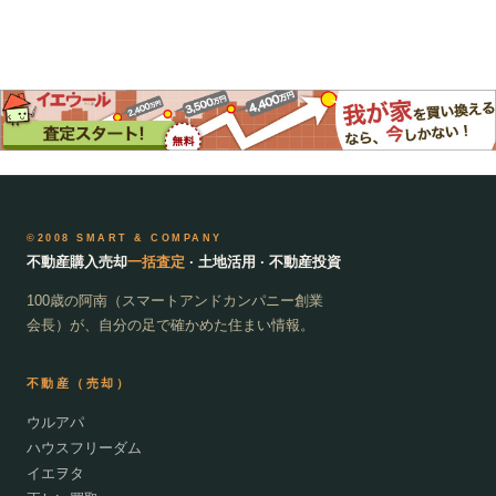
©2008 SMART & COMPANY
不動産購入売却
一括査定
· 土地活用 · 不動産投資
100歳の阿南（スマートアンドカンパニー創業
会長）が、自分の足で確かめた住まい情報。
不動産（売却）
ウルアパ
ハウスフリーダム
イエヲタ