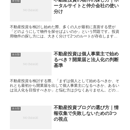
未分類
ータルサイトと仲介会社の使い
分け
不動産投資を検討し始めた際、多くの人が最初に直面する壁が
「どのようにして物件を探せばよいのか」という問題です。投資
用物件の探し方には、大きく分けて2つのルートが存在します。
一つはインターネット上のポータルサイトを活用する方法、もう
一つは...
不動産投資は個人事業主で始め
未分類
るべき？開業届と法人化の判断
基準
不動産投資を検討する際、「まずは個人として始めるべきか、そ
れとも最初から開業届を出して個人事業主になるべきか、あるい
は法人化を目指すべきか」と悩む方は少なくありません。どの形
態が自分にとって最も税制面や運営面で有利なのか、その判断基
準は...
不動産投資ブログの選び方｜情
未分類
報収集で失敗しないための3つ
の視点