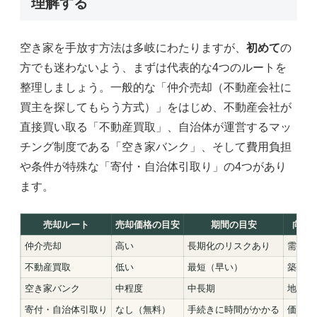
理解する
空き家を手放す方法は多岐にわたりますが、
初めて
の
方でも迷わないよう、まずは代表的な4つのルートを
整理しましょう。一般的な「仲介売却（不動産会社に
買主を探してもらう方式）」をはじめ、不動産会社が
直接買い取る「不動産買取」、自治体が運営するマッ
チング制度である「空き家バンク」、そして費用負担
や条件が特殊な「寄付・自治体引取り」の4つがあり
ます。
売却ルート
売却価格の目安
期間の目安
向い
仲介売却
高い
長期化のリスクあり
需要が
不動産買取
低い
最短（早い）
築古・
空き家バンク
中程度
中長期
地方の
寄付・自治体引取り
なし（無料）
手続きに時間がかかる
価値が