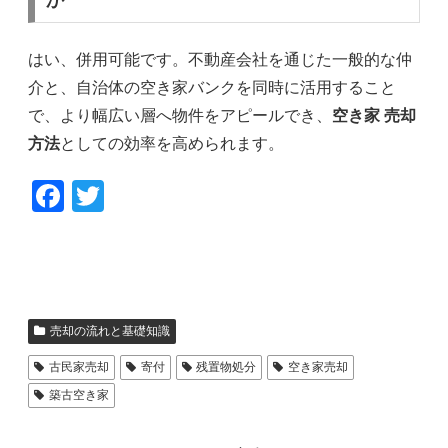
か
はい、併用可能です。不動産会社を通じた一般的な仲
介と、自治体の空き家バンクを同時に活用すること
で、より幅広い層へ物件をアピールでき、
空き家 売却
方法
としての効率を高められます。
F
T
a
wi
c
tt
e
er
b
売却の流れと基礎知識
o
古民家売却
寄付
残置物処分
空き家売却
o
築古空き家
k