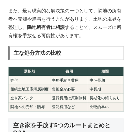
また、最も現実的な解決策の一つとして、隣地の所有
者へ売却や贈与を行う方法があります。土地の境界を
整理し、
隣地所有者に相談
することで、スムーズに所
有権を手放せる可能性があります。
主な処分方法の比較
選択肢
費用
期間
所
寄付
事務手続き費用
中〜長期
自治
相続土地国庫帰属制度
負担金が必要
中長期
国へ
空き家バンク
登録費用は原則無料
長期化の傾向あり
第三
隣地への売却・贈与
登記費用など
比較的早い
隣接
空き家を手放す5つのルートまとめと