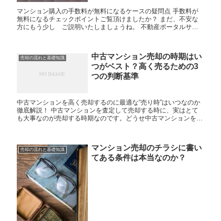
マンション購入の手数料が無料になるケースの疑問点 手数料が
無料になるチェックポイントご覧頂けましたか？ まだ、不安な
方にもう少し ご説明いたしましょうね。 不動産ポータルサイ
トに掲載されている物件情報には、法律で「売却依頼を受...
中古マンション売却の時期はい
売却の流れと基礎知識
つがベスト？高く売るための3
つの判断基準
中古マンションを高く売却するのに最適な“売り時”はいつなのか
徹底解説！ 中古マンションを査定して売却する時に、実はとて
も大事なのが売却する時期なのです。どうせ中古マンションを売
るなら、早く売り抜けたいとも思うでしょうが、できれば高く
売...
マンション売却のチラシに書い
売却の流れと基礎知識
てある条件は本当なのか？