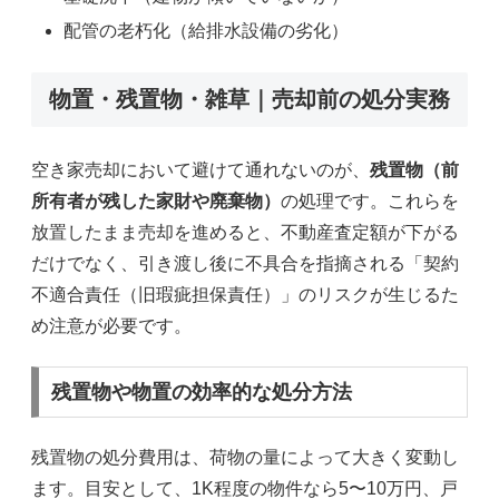
配管の老朽化（給排水設備の劣化）
物置・残置物・雑草｜売却前の処分実務
空き家売却において避けて通れないのが、
残置物（前
所有者が残した家財や廃棄物）
の処理です。これらを
放置したまま売却を進めると、不動産査定額が下がる
だけでなく、引き渡し後に不具合を指摘される「契約
不適合責任（旧瑕疵担保責任）」のリスクが生じるた
め注意が必要です。
残置物や物置の効率的な処分方法
残置物の処分費用は、荷物の量によって大きく変動し
ます。目安として、1K程度の物件なら5〜10万円、戸