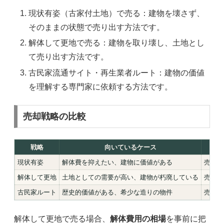
現状有姿（古家付土地）で売る：建物を壊さず、
そのままの状態で売り出す方法です。
解体して更地で売る：建物を取り壊し、土地とし
て売り出す方法です。
古民家流通サイト・再生業者ルート：建物の価値
を理解する専門家に依頼する方法です。
売却戦略の比較
戦略
向いているケース
現状有姿
解体費を抑えたい、建物に価値がある
売主の
解体して更地
土地としての需要が高い、建物が朽廃している
売主が
古民家ルート
歴史的価値がある、希少な造りの物件
売主の
解体して更地で売る場合、
解体費用の相場
を事前に把