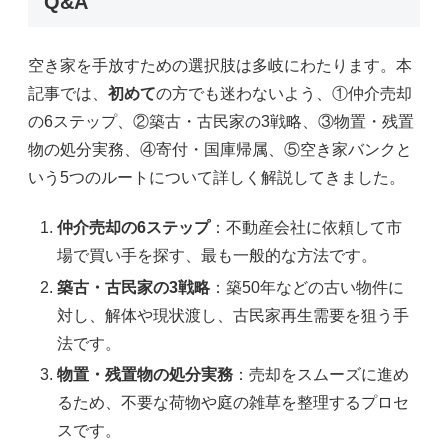
Q&A
空き家を手放すための選択肢は多岐にわたります。本
記事では、
初めて
の方でも迷わないよう、①仲介売却
の6ステップ、②築古・古民家の3戦略、③物置・残置
物の処分実務、④寄付・国庫帰属、⑤空き家バンクと
いう5つのルートについて詳しく解説してきました。
仲介売却の6ステップ
：不動産会社に依頼して市
場で買い手を探す、最も一般的な方法です。
築古・古民家の3戦略
：築50年などの古い物件に
対し、解体や現状渡し、古民家再生需要を狙う手
法です。
物置・残置物の処分実務
：売却をスムーズに進め
るため、不要な荷物や庭の雑草を整理するプロセ
スです。