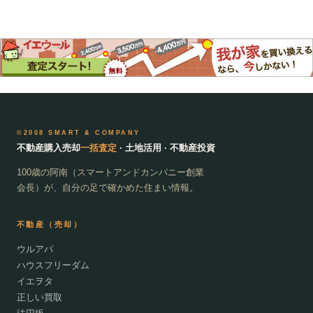
©2008 SMART & COMPANY
不動産購入売却
一括査定
· 土地活用 · 不動産投資
100歳の阿南（スマートアンドカンパニー創業
会長）が、自分の足で確かめた住まい情報。
不動産（売却）
ウルアパ
ハウスフリーダム
イエヲタ
正しい買取