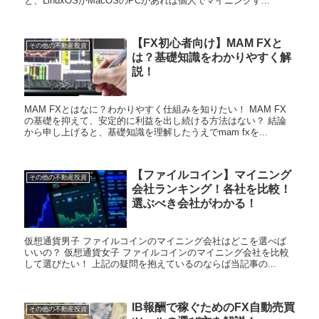
と、LinuxOSかMacOSのPCがあれば個人でマイニングす...
【FX初心者向け】MAM FXと
その他の不動産投資
は？基礎知識をわかりやすく解
説！
MAM FXとはなに？わかりやすく仕組みを知りたい！ MAM FX
の基礎を抑えて、安定的に利益を出し続ける方法はない？ 結論
から申し上げると、基礎知識を理解したうえでmam fxを...
【ファイルコイン】マイニング
その他の不動産投資
会社ランキング！各社を比較！
選ぶべき会社がわかる！
仮想通貨男子 ファイルコインのマイニング会社はどこを選べば
いいの？ 仮想通貨女子 ファイルコインのマイニング会社を比較
して選びたい！ 上記の疑問を抱えているのならば当記事の...
IB報酬で稼ぐためのFX自動売買
その他の不動産投資