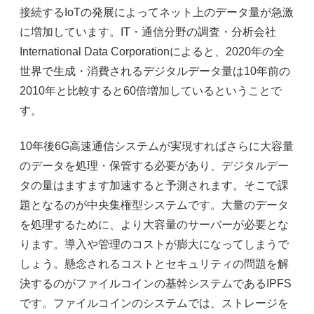
接続する
IoT
の発展によってネット上のデータ量が急激
に増加しています。
IT
・通信分野の調査・分析会社
International Data Corporation
によると、
2020
年の全
世界で生成・消費されるデジタルデータ量は
10
年前の
2010
年と比較すると
60
倍増加しているということで
す。
10
年後
6G
高速通信システムが実現すればさらに大容量
のデータを処理・保管する必要があり、デジタルデー
タの量はますます加速すると予測されます。そこで課
題となるのが中央集権型システムです。大量のデータ
を処理するために、より大容量のサーバーが必要とな
ります。導入や管理のコストが膨大になってしまうで
しょう。懸念されるコストとセキュリティの問題を解
決するのがファイルコインの基幹システムである
IPFS
です。ファイルコインのシステムでは、ストレージを