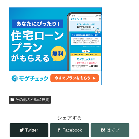
c
tt
e
er
b
o
o
k
その他の不動産投資
シェアする
Twitter
Facebook
はてブ