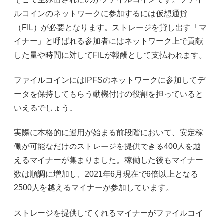
ルコインのネットワークに参加するには仮想通貨
（
FIL
）が必要となります。ストレージを貸し出す「マ
イナー」と呼ばれる参加者にはネットワーク上で貢献
した量や時間に対して
FIL
が報酬として支払われます。
ファイルコインには
IPFS
のネットワークに参加してデ
ータを保持してもらう動機付けの役割を担っていると
いえるでしょう。
実際に本格的に運用が始まる前段階において、安定稼
働が可能なだけのストレージを提供できる
400
人を越
えるマイナーが集まりました。稼働した後もマイナー
数は順調に増加し、
2021
年
6
月現在で
6
倍以上となる
2500
人を越えるマイナーが参加しています。
ストレージを提供してくれるマイナーがファイルコイ