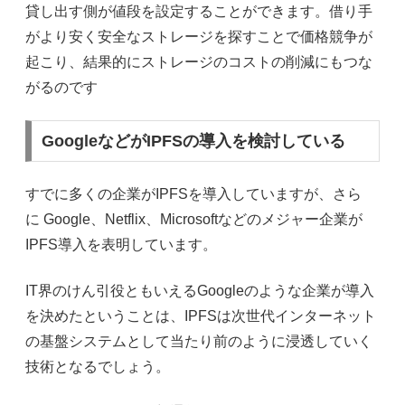
貸し出す側が値段を設定することができます。借り手
がより安く安全なストレージを探すことで価格競争が
起こり、結果的にストレージのコストの削減にもつな
がるのです
GoogleなどがIPFSの導入を検討している
すでに多くの企業が
IPFS
を導入していますが、さら
に
Google
、
Netflix
、
Microsoft
などのメジャー企業が
IPFS
導入を表明しています。
IT
界のけん引役ともいえる
Google
のような企業が導入
を決めたということは、
IPFS
は次世代インターネット
の基盤システムとして当たり前のように浸透していく
技術となるでしょう。