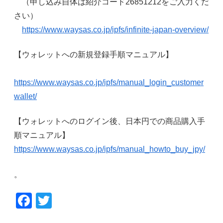
（申し込み自体は紹介コード26851212をご入力くだ
さい）
https://www.waysas.co.jp/ipfs/infinite-japan-overview/
【ウォレットへの新規登録手順マニュアル】
https://www.waysas.co.jp/ipfs/manual_login_customer
wallet/
【ウォレットへのログイン後、日本円での商品購入手
順マニュアル】
https://www.waysas.co.jp/ipfs/manual_howto_buy_jpy/
。
F
T
a
wi