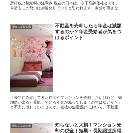
所得税と相続税の注意点 現在の日本は、少子高齢化社会です。
今後もこの勢いは加速化していくと思われます。自分が働きなが
ら、年老いた親の面倒をつきっきりで見守ることはなかなか誰に
で...
不動産を売却したら年金は減額
税金の基礎知識
するのか？年金受給者が気をつ
けるポイント
「長年住み続けてきた自宅やマンションを売却したいけれど、売
却益が出ると受給している年金が減ってしまうのではないか？」
と不安に感じていませんか。老後の生活設計において、不動産の
売却は大きな資金源となる一方で、公的年金への影響を心配して
一歩踏み...
知らないと大損！マンション売
税金の基礎知識
却の税金｜短期・長期譲渡所得