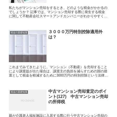
私たちがマンション売却をするとき、どのような税金がかかるの
でしょうか？ 記事では、マンション売却する際に発生する税金
に関して不動産会社スマートアンドカンパニーがわかりやすく説
明します。 譲渡所得税の基礎知識と計算方法 譲渡...
３０００万円特別控除適用外
税金の基礎知識
は？
これまでみてきたように、マンション（不動産）を売却すること
により譲渡益が出た場合は、譲渡主の負担を減らすための国の措
置として税金を軽減するために3000万円の特別控除という法律が
あります。（居住用財産を譲渡した場合の3000万円の特別控除
の...
中古マンション売却査定のポイ
税金の基礎知識
ント(127) 中古マンション売却
の所得税
親が介護老人福祉施設に入居する際に行う中古マンション売却の