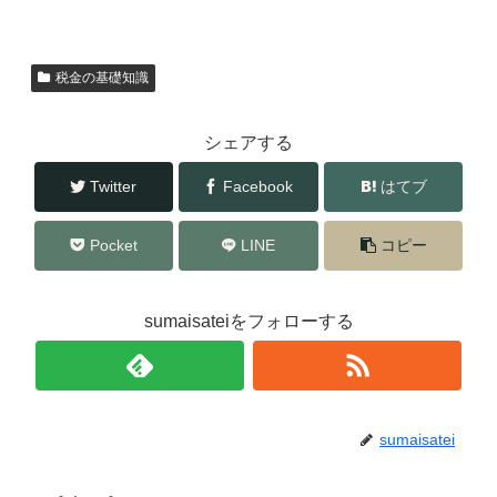
e
er
b
税金の基礎知識
o
o
シェアする
k
Twitter
Facebook
はてブ
Pocket
LINE
コピー
sumaisateiをフォローする
sumaisatei