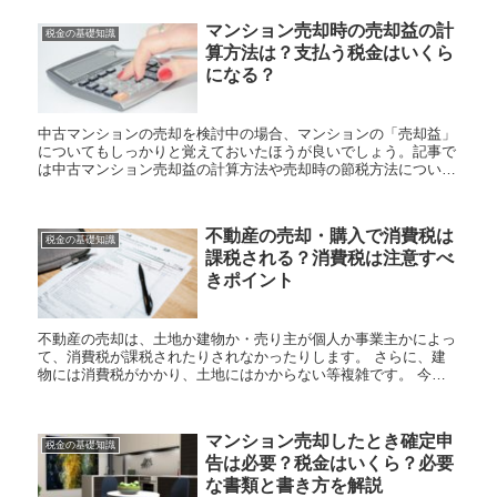
マンション売却時の売却益の計
税金の基礎知識
算方法は？支払う税金はいくら
になる？
中古マンションの売却を検討中の場合、マンションの「売却益」
についてもしっかりと覚えておいたほうが良いでしょう。記事で
は中古マンション売却益の計算方法や売却時の節税方法について
不動産会社スマートアンドカンパニーが解説していきます。 記
事を読...
不動産の売却・購入で消費税は
税金の基礎知識
課税される？消費税は注意すべ
きポイント
不動産の売却は、土地か建物か・売り主が個人か事業主かによっ
て、消費税が課税されたりされなかったりします。 さらに、建
物には消費税がかかり、土地にはかからない等複雑です。 今回
は、不動産会社であるスマートアンドカンパニーが、不動産の売
却・購...
マンション売却したとき確定申
税金の基礎知識
告は必要？税金はいくら？必要
な書類と書き方を解説