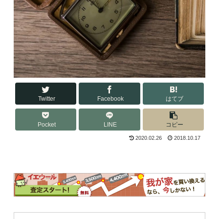
Twitter
Facebook
はてブ
Pocket
LINE
コピー
2020.02.26
2018.10.17