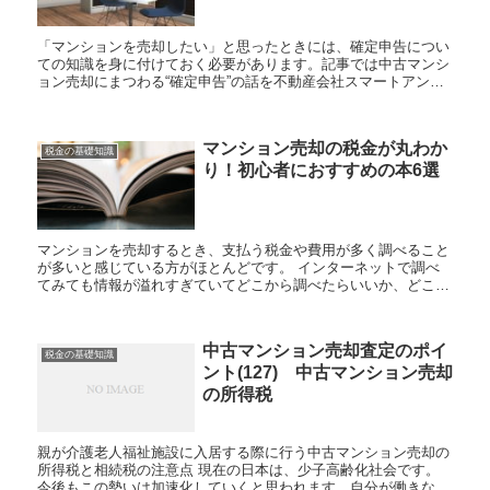
「マンションを売却したい」と思ったときには、確定申告につい
ての知識を身に付けておく必要があります。記事では中古マンシ
ョン売却にまつわる“確定申告”の話を不動産会社スマートアンド
カンパニーが分かりやすく解説します。 記事では以下の内容が
わか...
マンション売却の税金が丸わか
税金の基礎知識
り！初心者におすすめの本6選
マンションを売却するとき、支払う税金や費用が多く調べること
が多いと感じている方がほとんどです。 インターネットで調べ
てみても情報が溢れすぎていてどこから調べたらいいか、どこま
で知っておいたほうがいいかわからない方もいるのではないでし
ょうか...
中古マンション売却査定のポイ
税金の基礎知識
ント(127) 中古マンション売却
の所得税
親が介護老人福祉施設に入居する際に行う中古マンション売却の
所得税と相続税の注意点 現在の日本は、少子高齢化社会です。
今後もこの勢いは加速化していくと思われます。自分が働きなが