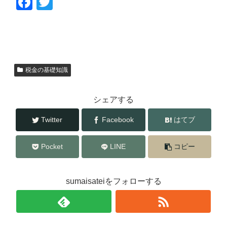
F
T
a
wi
c
tt
e
er
b
税金の基礎知識
o
o
シェアする
k
Twitter
Facebook
はてブ
Pocket
LINE
コピー
sumaisateiをフォローする