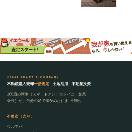
©2008 SMART & COMPANY
不動産購入売却
一括査定
· 土地活用 · 不動産投資
100歳の阿南（スマートアンドカンパニー創業
会長）が、自分の足で確かめた住まい情報。
不動産（売却）
ウルアパ