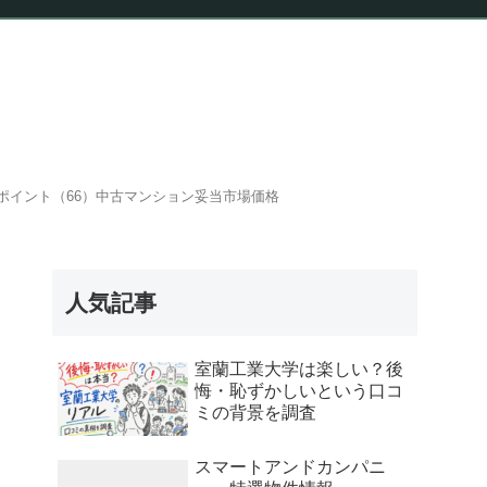
報
ポイント（66）中古マンション妥当市場価格
人気記事
室蘭工業大学は楽しい？後
悔・恥ずかしいという口コ
ミの背景を調査
スマートアンドカンパニ