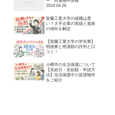
ー 特選物件情報
2024.04.26
室蘭工業大学の就職は悪
い？大手企業の実績と進路
の傾向を解説
【室蘭工業大学の学生寮】
明徳寮と明凛館の評判と口
コミ！
小樽市の生活保護について
【支給日・支給額・申請方
法】生活保護中の賃貸物件
をご紹介