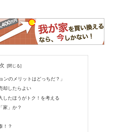
次
ションのメリットはどっちだ？」
売却したらよい
入したほうがトク！を考える
「家」か？
泰！？