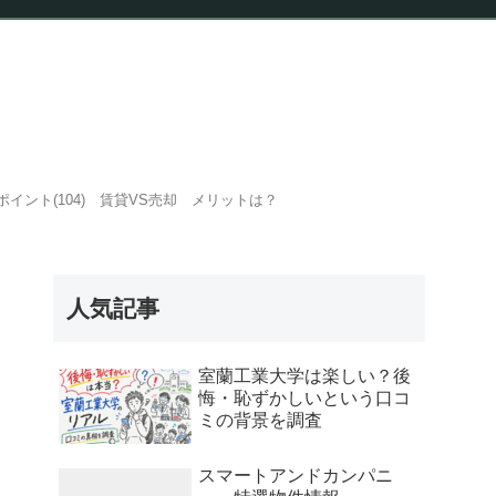
報
イント(104) 賃貸VS売却 メリットは？
人気記事
室蘭工業大学は楽しい？後
悔・恥ずかしいという口コ
ミの背景を調査
スマートアンドカンパニ