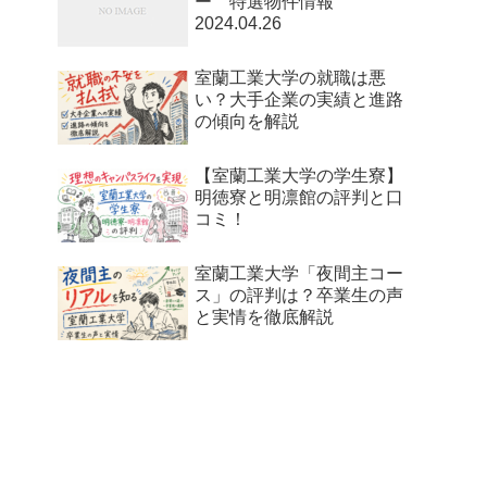
ー 特選物件情報
2024.04.26
室蘭工業大学の就職は悪
い？大手企業の実績と進路
の傾向を解説
【室蘭工業大学の学生寮】
明徳寮と明凛館の評判と口
コミ！
室蘭工業大学「夜間主コー
ス」の評判は？卒業生の声
と実情を徹底解説