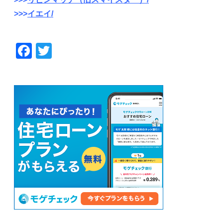
>>>
イエイ/
F
T
a
wi
c
tt
e
er
b
o
o
k