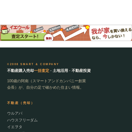
©2008 SMART & COMPANY
不動産購入売却
一括査定
· 土地活用 · 不動産投資
100歳の阿南（スマートアンドカンパニー創業
会長）が、自分の足で確かめた住まい情報。
不動産（売却）
ウルアパ
ハウスフリーダム
イエヲタ