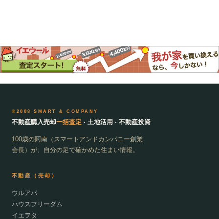
©2008 SMART & COMPANY
不動産購入売却
一括査定
· 土地活用 · 不動産投資
100歳の阿南（スマートアンドカンパニー創業
会長）が、自分の足で確かめた住まい情報。
不動産（売却）
ウルアパ
ハウスフリーダム
イエヲタ