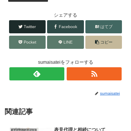
o
o
シェアする
k
Twitter
Facebook
はてブ
Pocket
LINE
コピー
sumaisateiをフォローする
sumaisatei
関連記事
表見代理と相続について
遺産相続の基礎知識