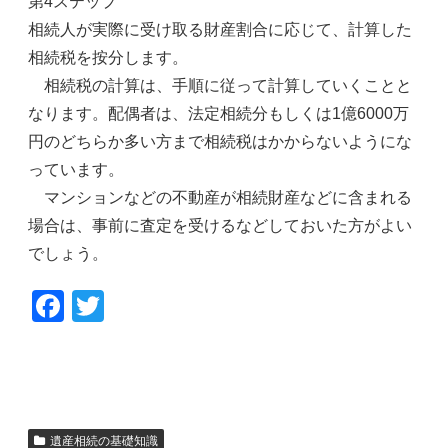
第4ステップ
相続人が実際に受け取る財産割合に応じて、計算した
相続税を按分します。
相続税の計算は、手順に従って計算していくことと
なります。配偶者は、法定相続分もしくは1億6000万
円のどちらか多い方まで相続税はかからないようにな
っています。
マンションなどの不動産が相続財産などに含まれる
場合は、事前に査定を受けるなどしておいた方がよい
でしょう。
F
T
a
wi
c
tt
e
er
b
遺産相続の基礎知識