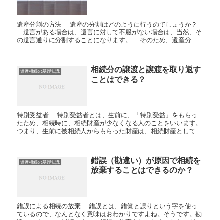
遺産分割の方法 遺産の分割はどのように行うのでしょうか？
遺言がある場合は、遺言に対して不服がない場合は、当然、そ
の遺言通りに分割することになります。 そのため、遺産分割
の協議は特に必要ありません。例えば、長男・長女・次男に...
相続分の譲渡と譲渡を取り返す
遺産相続の基礎知識
ことはできる？
特別受益者 特別受益者とは、生前に、「特別受益」をもらっ
たため、相続時に、相続財産が少なくなる人のことをいいます。
つまり、生前に被相続人からもらった財産は、相続財産としてカ
ウントするから、その分、相続財産が差し引かれますよ。。とい
う...
錯誤（勘違い）が原因で相続を
遺産相続の基礎知識
放棄することはできるのか？
錯誤による相続の放棄 錯誤とは、錯覚と誤りという字を使っ
ているので、なんとなく意味はおわかりですよね。そうです。勘