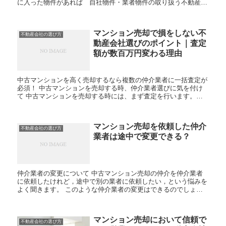
に入った物件があれば 自社物件・業者物件の取り扱う不動産業
者に手数料の確認をしてみましょう。 不動産会社・営業...
マンション売却で損をしない不
不動産会社の選び方
動産会社選びのポイント｜査定
額が数百万円変わる理由
中古マンションを高く売却するなら複数の仲介業者に一括査定が
必須！ 中古マンションを売却する時、仲介業者選びに気を付け
て 中古マンションを売却する時には、まず査定を行います。そ
して、実際に売り出し価格をきめるわけですが、査定金額が売り
出...
マンション売却を依頼した仲介
不動産会社の選び方
業者は途中で変更できる？
仲介業者の変更について 中古マンション売却の仲介を仲介業者
に依頼したけれど，途中で別の業者に依頼したい，という悩みを
よく聞きます。 このような仲介業者の変更はできるのでしょう
か？ 結論だけ言えば，仲介業者の変更は可能です。 最初...
マンション売却において信頼で
不動産会社の選び方