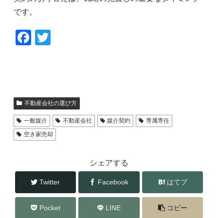
です。
F
T
a
wi
c
tt
e
er
b
不動産会社の選び方
o
一般媒介
不動産会社
媒介契約
専属専任
o
空き家売却
k
シェアする
Twitter
Facebook
はてブ
Pocket
LINE
コピー