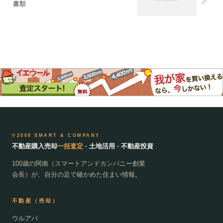
書類
©2008 SMART & COMPANY
不動産購入売却
一括査定
· 土地活用 · 不動産投資
100歳の阿南（スマートアンドカンパニー創業
会長）が、自分の足で確かめた住まい情報。
不動産（売却）
ウルアパ