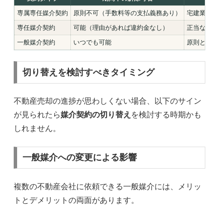
専属専任媒介契約
原則不可（手数料等の支払義務あり）
宅建業者に
専任媒介契約
可能（理由があれば違約金なし）
正当な理由
一般媒介契約
いつでも可能
原則として
切り替えを検討すべきタイミング
不動産売却の進捗が思わしくない場合、以下のサイン
が見られたら
媒介契約の切り替え
を検討する時期かも
しれません。
一般媒介への変更による影響
複数の不動産会社に依頼できる一般媒介には、メリッ
トとデメリットの両面があります。