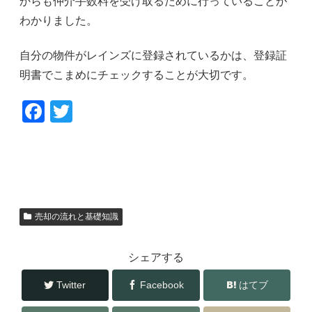
からも仲介手数料を受け取るために行っていることが
わかりました。
自分の物件がレインズに登録されているかは、登録証
明書でこまめにチェックすることが大切です。
F
T
a
wi
c
tt
e
er
b
o
売却の流れと基礎知識
o
シェアする
k
Twitter
Facebook
はてブ