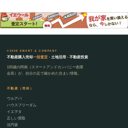
©2008 SMART & COMPANY
不動産購入売却
一括査定
· 土地活用 · 不動産投資
100歳の阿南（スマートアンドカンパニー創業
会長）が、自分の足で確かめた住まい情報。
不動産（売却）
ウルアパ
ハウスフリーダム
イエヲタ
正しい買取
法円坂