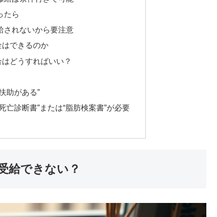
ったら
給されないから要注意
金はできるのか
合はどうすればいい？
扶助がある”
死亡診断書”または“脂肪検案書”が必要
受給できない？