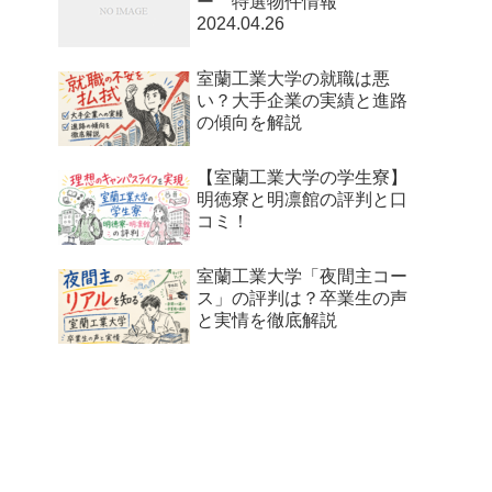
ー 特選物件情報
2024.04.26
室蘭工業大学の就職は悪
い？大手企業の実績と進路
の傾向を解説
【室蘭工業大学の学生寮】
明徳寮と明凛館の評判と口
コミ！
室蘭工業大学「夜間主コー
ス」の評判は？卒業生の声
と実情を徹底解説