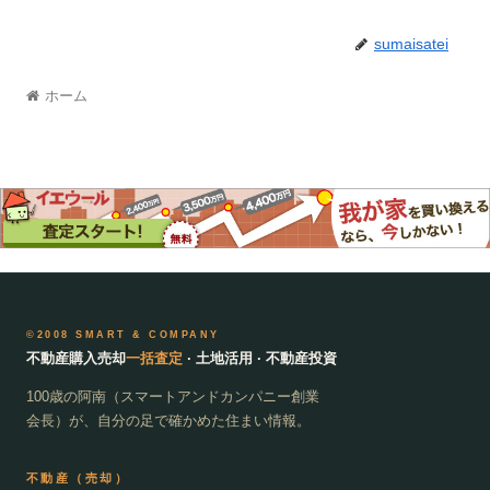
sumaisatei
ホーム
©2008 SMART & COMPANY
不動産購入売却
一括査定
· 土地活用 · 不動産投資
100歳の阿南（スマートアンドカンパニー創業
会長）が、自分の足で確かめた住まい情報。
不動産（売却）