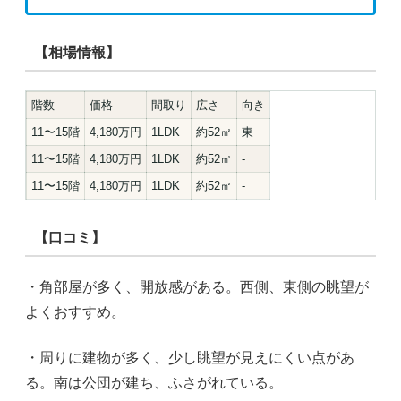
【相場情報】
階数
価格
間取り
広さ
向き
11〜15階
4,180万円
1LDK
約52㎡
東
11〜15階
4,180万円
1LDK
約52㎡
-
11〜15階
4,180万円
1LDK
約52㎡
-
【口コミ】
・角部屋が多く、開放感がある。西側、東側の眺望が
よくおすすめ。
・周りに建物が多く、少し眺望が見えにくい点があ
る。南は公団が建ち、ふさがれている。