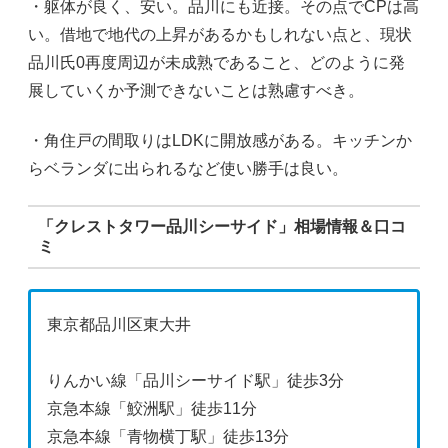
・躯体が良く、安い。品川にも近接。その点でCPは高
い。借地で地代の上昇があるかもしれない点と、現状
品川氏0再度周辺が未成熟であること、どのように発
展していくか予測できないことは熟慮すべき。
・角住戸の間取りはLDKに開放感がある。キッチンか
らベランダに出られるなど使い勝手は良い。
「クレストタワー品川シーサイド」相場情報＆口コ
ミ
東京都品川区東大井
りんかい線「品川シーサイド駅」徒歩3分
京急本線「鮫洲駅」徒歩11分
京急本線「青物横丁駅」徒歩13分