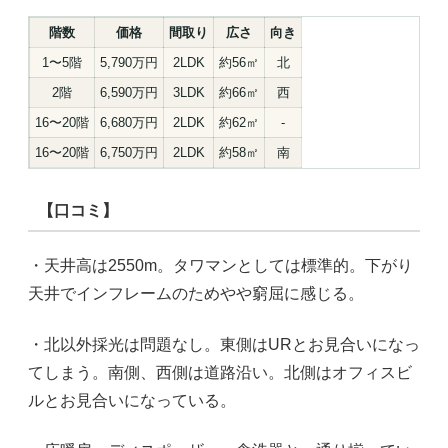
階数
価格
間取り
広さ
向き
1〜5階
5,790万円
2LDK
約56㎡
北
2階
6,590万円
3LDK
約66㎡
西
16〜20階
6,680万円
2LDK
約62㎡
-
16〜20階
6,750万円
2LDK
約58㎡
南
【口コミ】
・天井高は2550m。タワマンとしては標準的。下がり
天井でインフレームのためやや窮屈に感じる。
・北以外採光は問題なし。東側はURとお見合いになっ
てしまう。南側、西側は道路沿い。北側はオフィスビ
ルとお見合いになっている。