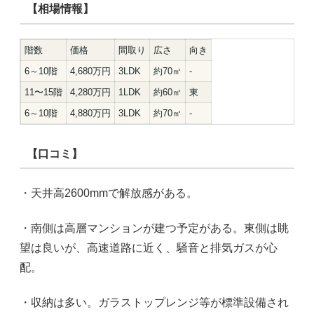
【相場情報】
階数
価格
間取り
広さ
向き
6～10階
4,680万円
3LDK
約70㎡
-
11〜15階
4,280万円
1LDK
約60㎡
東
6～10階
4,880万円
3LDK
約70㎡
-
【口コミ】
・天井高2600mmで解放感がある。
・南側は高層マンションが建つ予定がある。東側は眺
望は良いが、高速道路に近く、騒音と排気ガスが心
配。
・収納は多い。ガラストップレンジ等が標準設備され