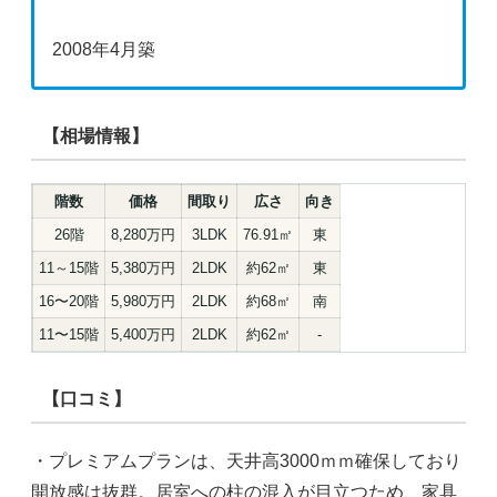
2008年4月築
【相場情報】
階数
価格
間取り
広さ
向き
26階
8,280万円
3LDK
76.91㎡
東
11～15階
5,380万円
2LDK
約62㎡
東
16〜20階
5,980万円
2LDK
約68㎡
南
11〜15階
5,400万円
2LDK
約62㎡
-
【口コミ】
・プレミアムプランは、天井高3000ｍｍ確保しており
開放感は抜群。居室への柱の混入が目立つため、家具