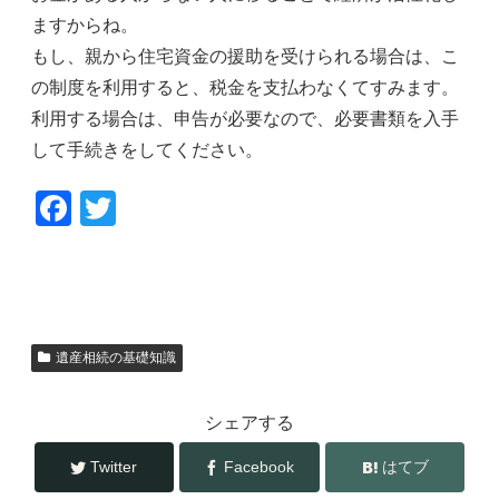
ますからね。
もし、親から住宅資金の援助を受けられる場合は、こ
の制度を利用すると、税金を支払わなくてすみます。
利用する場合は、申告が必要なので、必要書類を入手
して手続きをしてください。
F
T
a
wi
c
tt
e
er
b
遺産相続の基礎知識
o
o
シェアする
k
Twitter
Facebook
はてブ