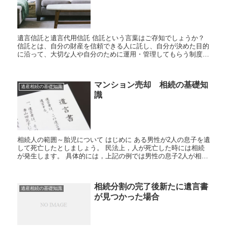
遺言信託と遺言代用信託 信託という言葉はご存知でしょうか？
信託とは、自分の財産を信頼できる人に託し、自分が決めた目的
に沿って、大切な人や自分のために運用・管理してもらう制度で
す。 銀行にも信託銀行と、信託という言葉がついた銀行が...
マンション売却 相続の基礎知
遺産相続の基礎知識
識
相続人の範囲～胎児について はじめに ある男性が2人の息子を遺
して死亡したとしましょう。 民法上，人が死亡した時には相続
が発生します。 具体的には，上記の例では男性の息子2人が相続
人となり，息子らが男性の遺産を相続することになります...
相続分割の完了後新たに遺言書
遺産相続の基礎知識
が見つかった場合