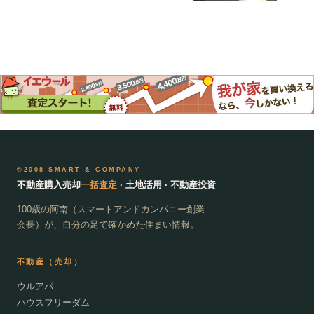
©2008 SMART & COMPANY
不動産購入売却
一括査定
· 土地活用 · 不動産投資
100歳の阿南（スマートアンドカンパニー創業
会長）が、自分の足で確かめた住まい情報。
不動産（売却）
ウルアパ
ハウスフリーダム