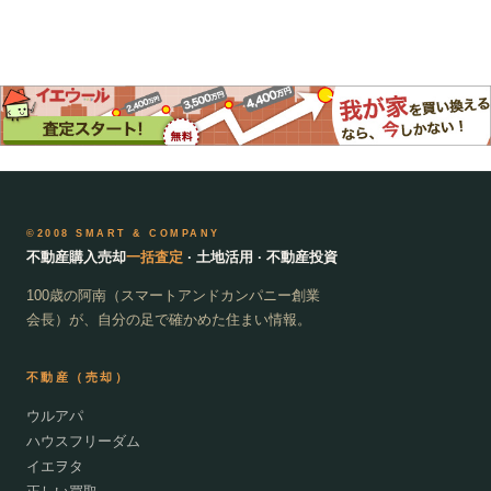
©2008 SMART & COMPANY
不動産購入売却
一括査定
· 土地活用 · 不動産投資
100歳の阿南（スマートアンドカンパニー創業
会長）が、自分の足で確かめた住まい情報。
不動産（売却）
ウルアパ
ハウスフリーダム
イエヲタ