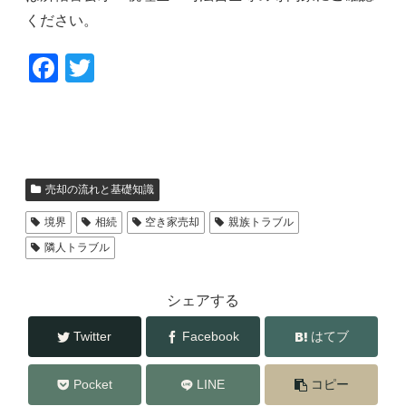
ください。
F
T
a
wi
c
tt
e
er
b
売却の流れと基礎知識
o
境界
相続
空き家売却
親族トラブル
o
隣人トラブル
k
シェアする
Twitter
Facebook
はてブ
Pocket
LINE
コピー