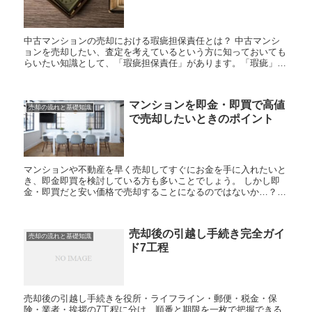
中古マンションの売却における瑕疵担保責任とは？ 中古マンシ
ョンを売却したい、査定を考えているという方に知っておいても
らいたい知識として、「瑕疵担保責任」があります。「瑕疵」の
読み方は「カシ」です。 「そんな言葉、初めて聞いた」「売
却...
マンションを即金・即買で高値
売却の流れと基礎知識
で売却したいときのポイント
マンションや不動産を早く売却してすぐにお金を手に入れたいと
き、即金即買を検討している方も多いことでしょう。 しかし即
金・即買だと安い価格で売却することになるのではないか…？と
不安に思いますね。 今回は、不動産会社のスマートアンドカン
パニ...
売却後の引越し手続き完全ガイ
売却の流れと基礎知識
ド7工程
売却後の引越し手続きを役所・ライフライン・郵便・税金・保
険・業者・挨拶の7工程に分け、順番と期限を一枚で把握できる