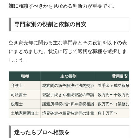
誰に相談すべきか
を見極める判断力が重要です。
専門家別の役割と依頼の目安
空き家売却に関わる主な専門家とその役割を以下の表
にまとめました。状況に応じて適切な職種を選択しま
しょう。
職種
主な役割
費用目安
弁護士
親族間の紛争解決や法的交渉
着手金＋成功報酬
司法書士
登記手続きや相続登記の申請
数万円〜十数万円
税理士
譲渡所得税の計算や節税相談
数万円〜（業務による
土地家屋調査士
境界確定や筆界特定等の測量
数十万円〜
迷ったらプロへ相談を