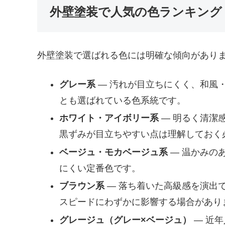
外壁塗装で人気の色ランキング
外壁塗装で選ばれる色には明確な傾向があり
グレー系
— 汚れが目立ちにくく、和風
とも選ばれている色系統です。
ホワイト・アイボリー系
— 明るく清潔
黒ずみが目立ちやすい点は理解しておく
ベージュ・モカベージュ系
— 温かみの
にくい定番色です。
ブラウン系
— 落ち着いた高級感を演出
スピードにわずかに影響する場合があり
グレージュ（グレー×ベージュ）
— 近