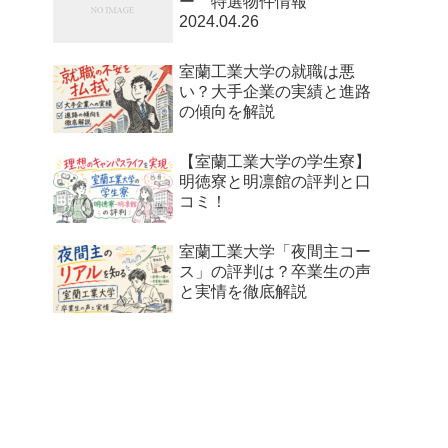
ー 特選物件情報
2024.04.26
室蘭工業大学の就職は悪
い？大手企業の実績と進路
の傾向を解説
【室蘭工業大学の学生寮】
明徳寮と明凛館の評判と口
コミ！
室蘭工業大学「夜間主コー
ス」の評判は？卒業生の声
と実情を徹底解説