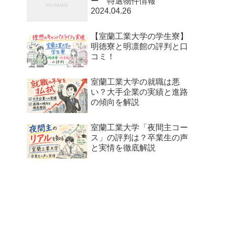
ー 特選物件情報
2024.04.26
【室蘭工業大学の学生寮】
明徳寮と明凛館の評判と口
コミ！
室蘭工業大学の就職は悪
い？大手企業の実績と進路
の傾向を解説
室蘭工業大学「夜間主コー
ス」の評判は？卒業生の声
と実情を徹底解説