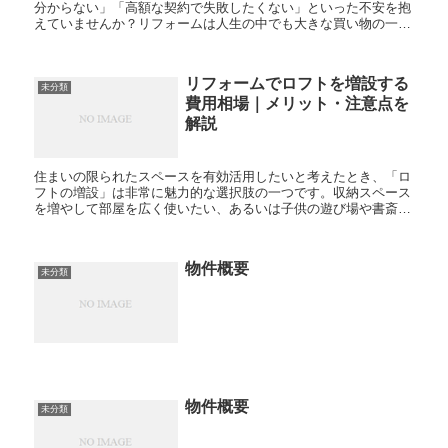
分からない」「高額な契約で失敗したくない」といった不安を抱
えていませんか？リフォームは人生の中でも大きな買い物の一つ
であり、業者選びを一歩間違えると、予算オーバーや施工不良、
さら...
リフォームでロフトを増設する
未分類
費用相場｜メリット・注意点を
解説
住まいの限られたスペースを有効活用したいと考えたとき、「ロ
フトの増設」は非常に魅力的な選択肢の一つです。収納スペース
を増やして部屋を広く使いたい、あるいは子供の遊び場や書斎の
ようなプライベートな空間を作りたいといったニーズに対し、ロ
フト...
物件概要
未分類
物件概要
未分類