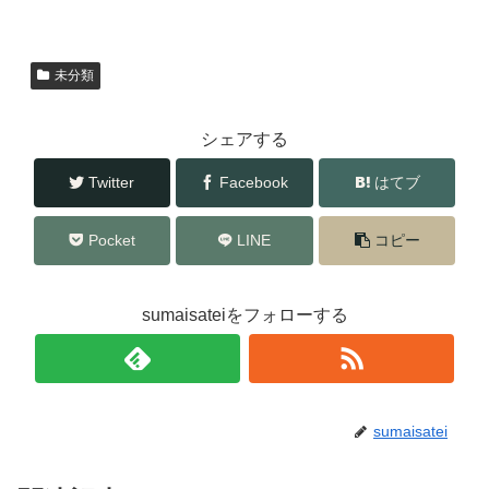
e
er
b
未分類
o
o
シェアする
k
Twitter
Facebook
はてブ
Pocket
LINE
コピー
sumaisateiをフォローする
sumaisatei