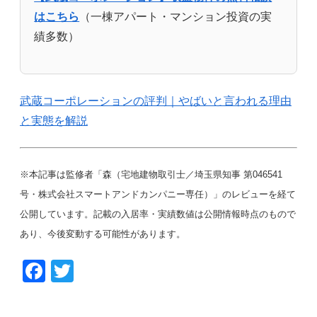
はこちら
（一棟アパート・マンション投資の実
績多数）
武蔵コーポレーションの評判｜やばいと言われる理由
と実態を解説
※本記事は監修者「森（宅地建物取引士／埼玉県知事 第046541
号・株式会社スマートアンドカンパニー専任）」のレビューを経て
公開しています。記載の入居率・実績数値は公開情報時点のもので
あり、今後変動する可能性があります。
F
T
a
wi
c
tt