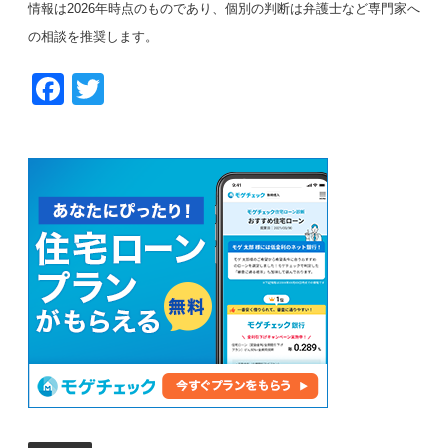
情報は2026年時点のものであり、個別の判断は弁護士など専門家へ
の相談を推奨します。
F
T
a
wi
c
tt
e
er
b
o
o
k