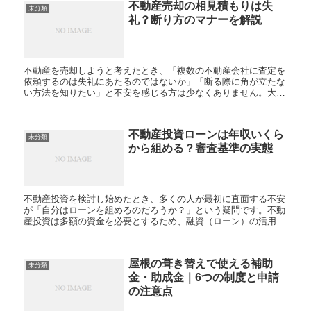
不動産売却の相見積もりは失
未分類
礼？断り方のマナーを解説
不動産を売却しようと考えたとき、「複数の不動産会社に査定を
依頼するのは失礼にあたるのではないか」「断る際に角が立たな
い方法を知りたい」と不安を感じる方は少なくありません。大切
な資産である不動産だからこそ、納得のいく価格や条件で売り出
し...
不動産投資ローンは年収いくら
未分類
から組める？審査基準の実態
不動産投資を検討し始めたとき、多くの人が最初に直面する不安
が「自分はローンを組めるのだろうか？」という疑問です。不動
産投資は多額の資金を必要とするため、融資（ローン）の活用は
避けて通れません。しかし、インターネットや書籍で情報を集め
ても...
屋根の葺き替えで使える補助
未分類
金・助成金｜6つの制度と申請
の注意点