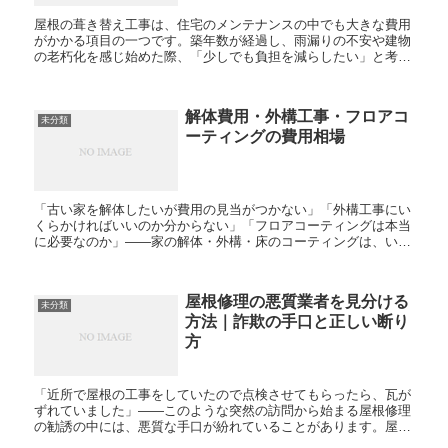
屋根の葺き替え工事は、住宅のメンテナンスの中でも大きな費用
がかかる項目の一つです。築年数が経過し、雨漏りの不安や建物
の老朽化を感じ始めた際、「少しでも負担を減らしたい」と考え
るのは自然なことです。実は、屋根の葺き替え工事には、国や自
治体...
解体費用・外構工事・フロアコ
未分類
ーティングの費用相場
「古い家を解体したいが費用の見当がつかない」「外構工事にい
くらかければいいのか分からない」「フロアコーティングは本当
に必要なのか」——家の解体・外構・床のコーティングは、いず
れも日常的に検討する機会が少ない工事です。3つとも工事の性
質も...
屋根修理の悪質業者を見分ける
未分類
方法｜詐欺の手口と正しい断り
方
「近所で屋根の工事をしていたので点検させてもらったら、瓦が
ずれていました」——このような突然の訪問から始まる屋根修理
の勧誘の中には、悪質な手口が紛れていることがあります。屋根
は普段、住んでいる人の目が届きにくい場所だからこそ、不安を