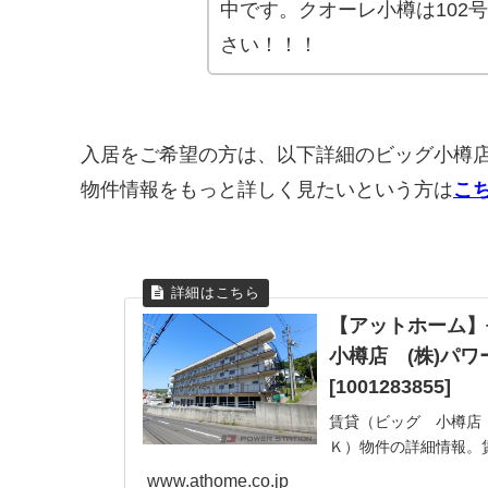
中です。クオーレ小樽は102
さい！！！
入居をご希望の方は、以下詳細のビッグ小樽
物件情報をもっと詳しく見たいという方は
こ
【アットホーム】
小樽店 (株)パ
[1001283855]
賃貸（ビッグ 小樽店 
Ｋ）物件の詳細情報。
ったりの賃貸住宅＜賃
www.athome.co.jp