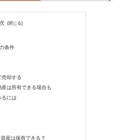
次
の条件
て売却する
動産は所有できる場合も
べるには
？
・資産は保有できる？