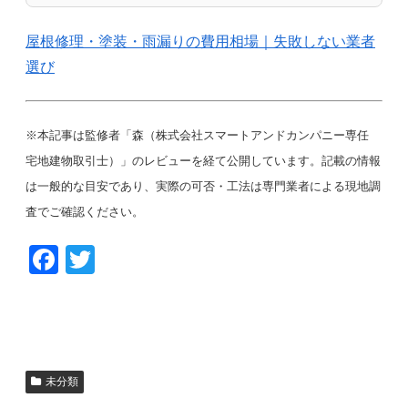
屋根修理・塗装・雨漏りの費用相場｜失敗しない業者
選び
※本記事は監修者「森（株式会社スマートアンドカンパニー専任
宅地建物取引士）」のレビューを経て公開しています。記載の情報
は一般的な目安であり、実際の可否・工法は専門業者による現地調
査でご確認ください。
F
T
a
wi
c
tt
e
er
b
未分類
o