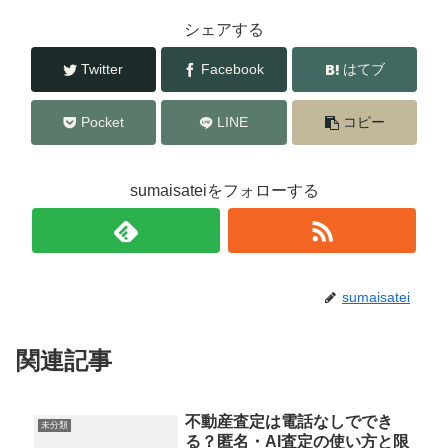
o
シェアする
k
Twitter
Facebook
はてブ
Pocket
LINE
コピー
sumaisateiをフォローする
sumaisatei
関連記事
不動産査定は電話なしででき
未分類
る？匿名・AI査定の使い方と限