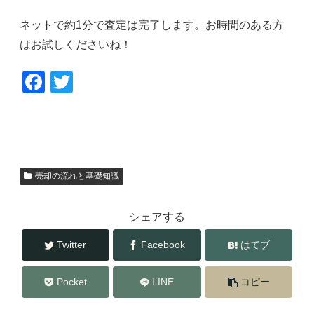
ネットで約1分で査定は完了します。お時間のある方
はお試しくださいね！
F
T
a
wi
c
tt
e
er
b
売却の流れと基礎知識
o
o
シェアする
k
Twitter
Facebook
はてブ
Pocket
LINE
コピー