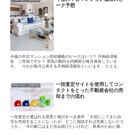
売却の流れと基礎知識
ーク予想
今後の中古マンション売却価格のピークはいつ？ 月例経済報
告 ご存知ですか？ 景気の動向を内閣府が毎月発表していま
す。 それが毎月公表する月例経済報告といいます。 たとえ
ば、2017年2月の月例経済報告に公表された内容は...
一括査定サイトを使用してコン
売却の流れと基礎知識
タクトをとった不動産会社の売
却までの流れ
一括査定が選ばれる背景と検討すべき条件 「大切にしてきた自
宅を売却することになったが、どこに相談すれば失敗しないだろ
うか」「今の家にはまだ住み続けたいけれど、将来のために価値
を知っておきたい」といった不安を感じる方は少なくありませ