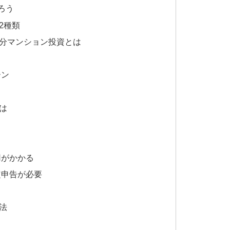
ろう
2種類
分マンション投資とは
ーン
は
用がかかる
定申告が必要
法