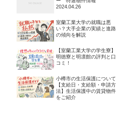
ー 特選物件情報
2024.04.26
室蘭工業大学の就職は悪
い？大手企業の実績と進路
の傾向を解説
【室蘭工業大学の学生寮】
明徳寮と明凛館の評判と口
コミ！
小樽市の生活保護について
【支給日・支給額・申請方
法】生活保護中の賃貸物件
をご紹介