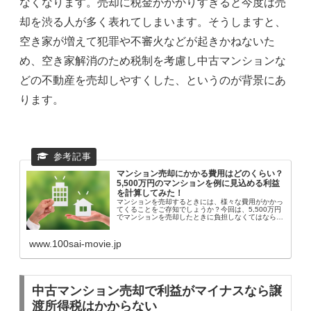
なくなります。売却に税金がかかりすぎると今度は売
却を渋る人が多く表れてしまいます。そうしますと、
空き家が増えて犯罪や不審火などが起きかねないた
め、空き家解消のため税制を考慮し中古マンションな
どの不動産を売却しやすくした、というのが背景にあ
ります。
マンション売却にかかる費用はどのくらい？
5,500万円のマンションを例に見込める利益
を計算してみた！
マンションを売却するときには、様々な費用がかかっ
てくることをご存知でしょうか？今回は、5,500万円
でマンションを売却したときに負担しなくてはならな
い費用について解説いたします。
www.100sai-movie.jp
中古マンション売却で利益がマイナスなら譲
渡所得税はかからない