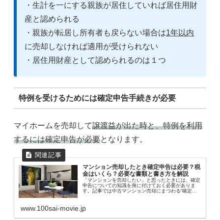
・生計を一にする親族が居住していれば居住用財
産と認められる
・親族が転居し所有者も戻らない場合は
1年以内
に売却しなければ適用が受けられない
・居住用財産として認められるのは１つ
特例を受けるためには確定申告手続きが必要
マイホームを売却して
譲渡益が出た時と、特例を利用
するには確定申告が必要
となります。
マンション売却したとき確定申告は必要？税
金はいくら？必要な書類と書き方を解説
「マンションを売却したい」と思ったときには、確定
申告についての知識を身に付けておく必要がありま
す。記事では中古マンション売却にまつわる“確定申
告”の話を不動産会社スマートアンドカンパニーが分
かりやすく解説します。記事では以下の内容がわかり
www.100sai-movie.jp
ま