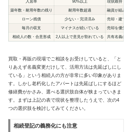
入居率
90%以上
現状維持・建
築年数・耐用年数の残り
耐用年数超過
融資が組みに
ローン残債
少ない・完済済み
売却・建て替
毎月の収支
マイナスが続いている
売却を優先的
相続人の数・合意形成
2人以上で意見が割れている
共有名義のま
買取・再販の現場でご相談をお受けしていると、「と
りあえず名義変更だけして、活用方法は先延ばしにし
ている」という相続人の方が非常に多い印象がありま
す。しかし老朽化したアパートは先延ばしにするほど
修繕費がかさみ、選べる選択肢自体が狭まっていきま
す。まずは上記の表で現状を整理したうえで、次の4
つの選択肢を検討してみてください。
相続登記の義務化にも注意