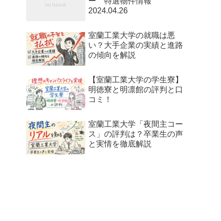
ー 特選物件情報
2024.04.26
室蘭工業大学の就職は悪
い？大手企業の実績と進路
の傾向を解説
【室蘭工業大学の学生寮】
明徳寮と明凛館の評判と口
コミ！
室蘭工業大学「夜間主コー
ス」の評判は？卒業生の声
と実情を徹底解説