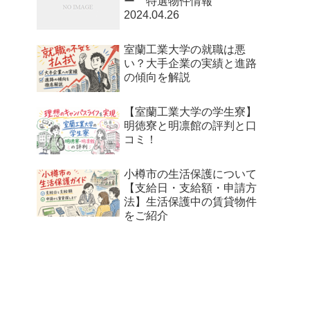
ー 特選物件情報
2024.04.26
室蘭工業大学の就職は悪
い？大手企業の実績と進路
の傾向を解説
【室蘭工業大学の学生寮】
明徳寮と明凛館の評判と口
コミ！
小樽市の生活保護について
【支給日・支給額・申請方
法】生活保護中の賃貸物件
をご紹介