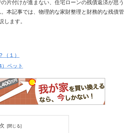
での片付けが進まない、住宅ローンの残債返済が思う
ん。本記事では、物理的な家財整理と財務的な残債管
説します。
？（１）
4）ペット
次