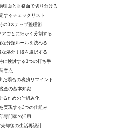
物理面と財務面で切り分ける
定するチェックリスト
時の3ステップ整理術
リアごとに細かく分割する
確な分類ルールを決める
適な処分手段を選択する
時に検討する3つの打ち手
留意点
出た場合の税務リマインド
税金の基本知識
するための仕組み化
を実現する3つの仕組み
部専門家の活用
す売却後の生活再設計