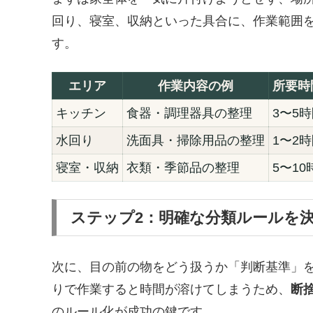
回り、寝室、収納といった具合に、作業範囲
す。
エリア
作業内容の例
所要時
キッチン
食器・調理器具の整理
3〜5
水回り
洗面具・掃除用品の整理
1〜2
寝室・収納
衣類・季節品の整理
5〜10
ステップ2：明確な分類ルールを
次に、目の前の物をどう扱うか「判断基準」
りで作業すると時間が溶けてしまうため、
断
のルール化が成功の鍵です。