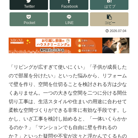
Twitter
Facebook
はてブ
Pocket
LINE
コピー
2026.07.04
「リビングが広すぎて使いにくい」「子供が成長した
ので部屋を分けたい」といった悩みから、リフォーム
で壁を作り、空間を仕切ることを検討される方は少な
くありません。一つの大きな空間を二つに分ける間仕
切り工事は、生活スタイルや住まいの用途に合わせて
柔軟な空間づくりができる非常に有効な手段です。し
かし、いざ工事を検討し始めると、「一体いくらかか
るのか？」「マンションでも自由に壁を作れるの
か？」といった疑問や不安が次々と浮かんでくるもの