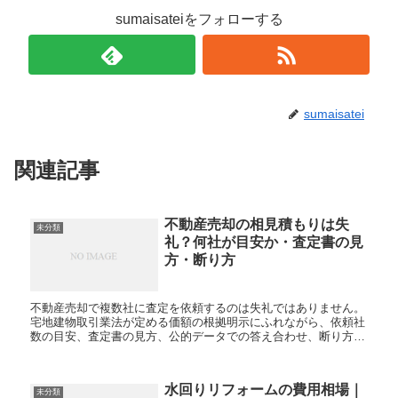
sumaisateiをフォローする
sumaisatei
関連記事
不動産売却の相見積もりは失
未分類
礼？何社が目安か・査定書の見
方・断り方
不動産売却で複数社に査定を依頼するのは失礼ではありません。
宅地建物取引業法が定める価額の根拠明示にふれながら、依頼社
数の目安、査定書の見方、公的データでの答え合わせ、断り方の
文例、媒介契約の選び方までを買取・再販の実務視点で解説しま
す。
水回りリフォームの費用相場｜
未分類