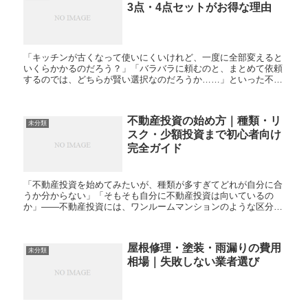
3点・4点セットがお得な理由
「キッチンが古くなって使いにくいけれど、一度に全部変えると
いくらかかるのだろう？」「バラバラに頼むのと、まとめて依頼
するのでは、どちらが賢い選択なのだろうか……」といった不安
を感じていませんか？水回りリフォームは、家の中でも特に高額
にな...
不動産投資の始め方｜種類・リ
未分類
スク・少額投資まで初心者向け
完全ガイド
「不動産投資を始めてみたいが、種類が多すぎてどれが自分に合
うか分からない」「そもそも自分に不動産投資は向いているの
か」——不動産投資には、ワンルームマンションのような区分投
資から、アパート一棟投資、証券会社で購入できるREIT、少額
から...
屋根修理・塗装・雨漏りの費用
未分類
相場｜失敗しない業者選び