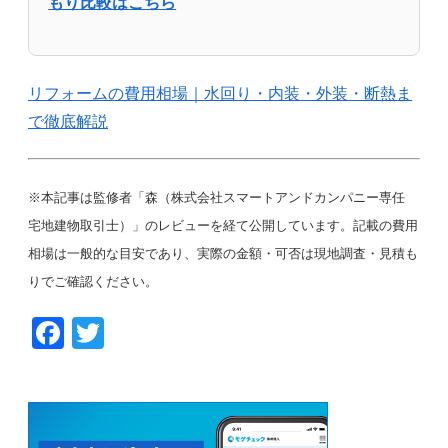
もり比較はこちら
リフォームの費用相場｜水回り・内装・外装・断熱ま
で徹底解説
※本記事は監修者「森（株式会社スマートアンドカンパニー専任
宅地建物取引士）」のレビューを経て公開しています。記載の費用
相場は一般的な目安であり、実際の金額・可否は現地調査・見積も
りでご確認ください。
F
T
a
wi
c
tt
e
er