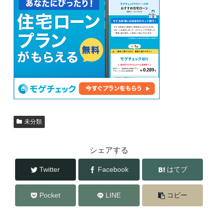
b
o
o
k
未分類
シェアする
Twitter
Facebook
はてブ
Pocket
LINE
コピー