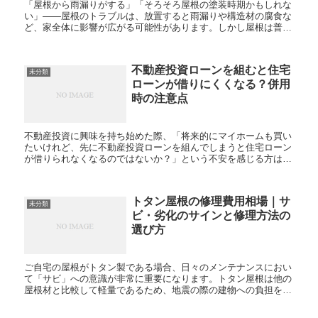
「屋根から雨漏りがする」「そろそろ屋根の塗装時期かもしれな
い」——屋根のトラブルは、放置すると雨漏りや構造材の腐食な
ど、家全体に影響が広がる可能性があります。しかし屋根は普段
目にする機会が少なく、いざ問題が起きても「どの業者に頼めば
いい...
不動産投資ローンを組むと住宅
未分類
ローンが借りにくくなる？併用
時の注意点
不動産投資に興味を持ち始めた際、「将来的にマイホームも買い
たいけれど、先に不動産投資ローンを組んでしまうと住宅ローン
が借りられなくなるのではないか？」という不安を感じる方は少
なくありません。資産形成のために収益物件を購入したい一方
で、生...
トタン屋根の修理費用相場｜サ
未分類
ビ・劣化のサインと修理方法の
選び方
ご自宅の屋根がトタン製である場合、日々のメンテナンスにおい
て「サビ」への意識が非常に重要になります。トタン屋根は他の
屋根材と比較して軽量であるため、地震の際の建物への負担を軽
減できるという耐震面でのメリットがあります。しかし、金属製
とい...