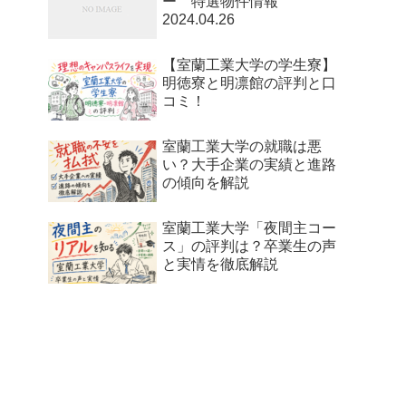
ー 特選物件情報
2024.04.26
【室蘭工業大学の学生寮】
明徳寮と明凛館の評判と口
コミ！
室蘭工業大学の就職は悪
い？大手企業の実績と進路
の傾向を解説
室蘭工業大学「夜間主コー
ス」の評判は？卒業生の声
と実情を徹底解説