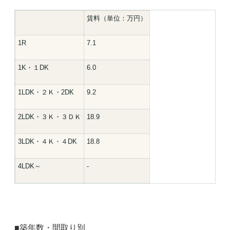
賃料（単位：万円）
1R
7.1
1K・１DK
6.0
1LDK・２Ｋ・2DK
9.2
2LDK・３Ｋ・３ＤＫ
18.9
3LDK・４Ｋ・４DK
18.8
4LDK～
-
■築年数・間取り別