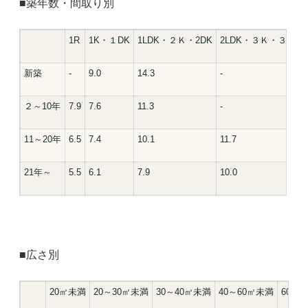
■築年数・間取り別
1R
1K・１DK
1LDK・２Ｋ・2DK
2LDK・３Ｋ・３ＤＫ
新築
-
9.0
14.3
-
２～10年
7.9
7.6
11.3
-
11～20年
6.5
7.4
10.1
11.7
21年～
5.5
6.1
7.9
10.0
■広さ別
20㎡未満
20～30㎡未満
30～40㎡未満
40～60㎡未満
60㎡