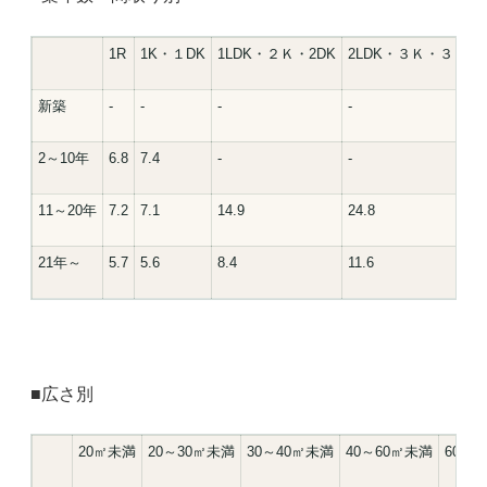
1R
1K・１DK
1LDK・２Ｋ・2DK
2LDK・３Ｋ・３ＤＫ
新築
-
-
-
-
2～10年
6.8
7.4
-
-
11～20年
7.2
7.1
14.9
24.8
21年～
5.7
5.6
8.4
11.6
■広さ別
20㎡未満
20～30㎡未満
30～40㎡未満
40～60㎡未満
60㎡