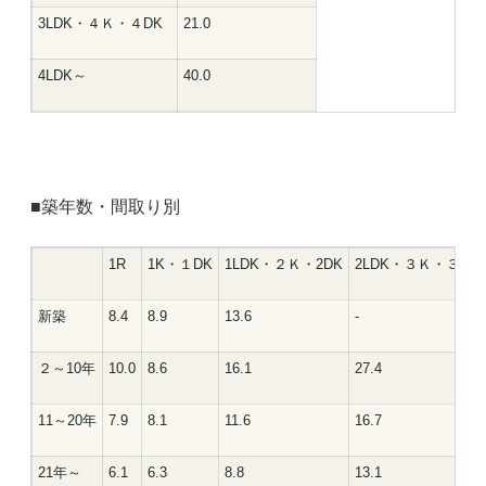
3LDK・４Ｋ・４DK
21.0
4LDK～
40.0
■築年数・間取り別
1R
1K・１DK
1LDK・２Ｋ・2DK
2LDK・３Ｋ・３Ｄ
新築
8.4
8.9
13.6
-
２～10年
10.0
8.6
16.1
27.4
11～20年
7.9
8.1
11.6
16.7
21年～
6.1
6.3
8.8
13.1