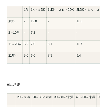
1R
1K・１DK
1LDK・２Ｋ・2DK
2LDK・３Ｋ・３ＤＫ
新築
-
12.8
-
11.3
2～10年
-
7.2
-
-
11～20年
6.2
7.0
8.1
11.7
21年～
5.0
6.0
7.3
9.4
■広さ別
20㎡未満
20～30㎡未満
30～40㎡未満
40～60㎡未満
60㎡