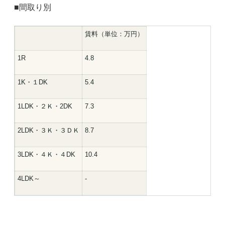
■間取り別
賃料（単位：万円）
1R
4.8
1K・１DK
5.4
1LDK・２Ｋ・2DK
7.3
2LDK・３Ｋ・３ＤＫ
8.7
3LDK・４Ｋ・４DK
10.4
4LDK～
-