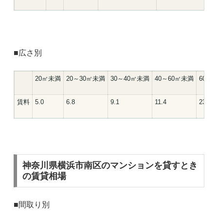
■広さ別
20㎡未満
20～30㎡未満
30～40㎡未満
40～60㎡未満
60㎡
賃料
5.0
6.8
9.1
11.4
23.5
神奈川県横浜市南区のマンションを貸すとき
の賃貸相場
■間取り別