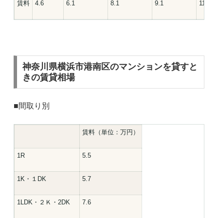
賃料
4.6
6.1
8.1
9.1
11.6
神奈川県横浜市港南区のマンションを貸すと
きの賃貸相場
■間取り別
賃料（単位：万円）
1R
5.5
1K・１DK
5.7
1LDK・２Ｋ・2DK
7.6