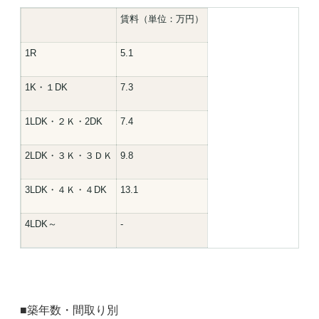
賃料（単位：万円）
1R
5.1
1K・１DK
7.3
1LDK・２Ｋ・2DK
7.4
2LDK・３Ｋ・３ＤＫ
9.8
3LDK・４Ｋ・４DK
13.1
4LDK～
-
■築年数・間取り別