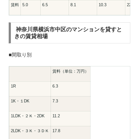
賃料
5.0
6.5
8.1
10.3
22.8
神奈川県横浜市中区のマンションを貸すと
きの賃貸相場
■間取り別
賃料（単位：万円）
1R
6.3
1K・１DK
7.3
1LDK・２Ｋ・2DK
11.2
2LDK・３Ｋ・３ＤＫ
17.8