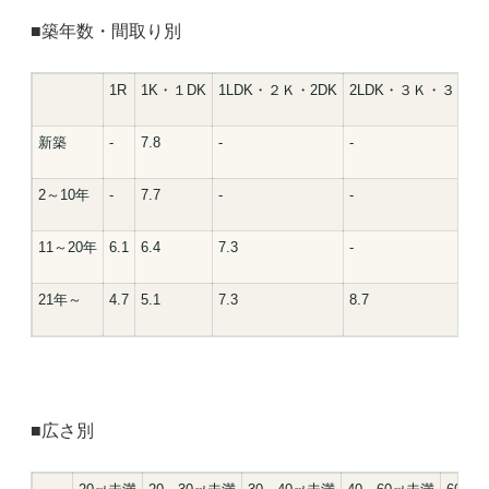
■築年数・間取り別
1R
1K・１DK
1LDK・２Ｋ・2DK
2LDK・３Ｋ・３ＤＫ
新築
-
7.8
-
-
2～10年
-
7.7
-
-
11～20年
6.1
6.4
7.3
-
21年～
4.7
5.1
7.3
8.7
■広さ別