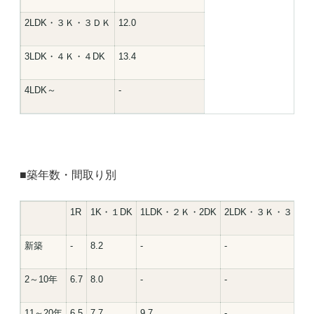
2LDK・３Ｋ・３ＤＫ
12.0
3LDK・４Ｋ・４DK
13.4
4LDK～
-
■築年数・間取り別
1R
1K・１DK
1LDK・２Ｋ・2DK
2LDK・３Ｋ・３ＤＫ
新築
-
8.2
-
-
2～10年
6.7
8.0
-
-
11～20年
6.5
7.7
9.7
-