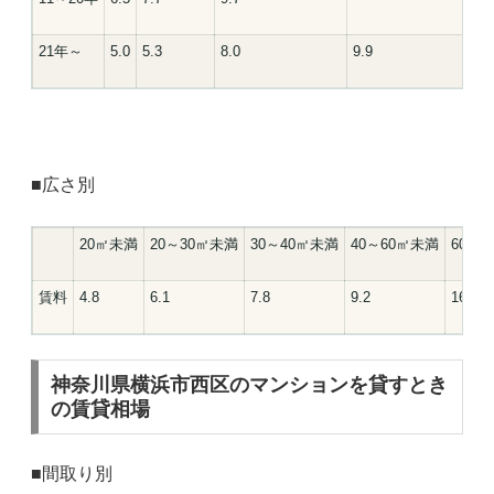
21年～
5.0
5.3
8.0
9.9
■広さ別
20㎡未満
20～30㎡未満
30～40㎡未満
40～60㎡未満
60㎡
賃料
4.8
6.1
7.8
9.2
16.6
神奈川県横浜市西区のマンションを貸すとき
の賃貸相場
■間取り別