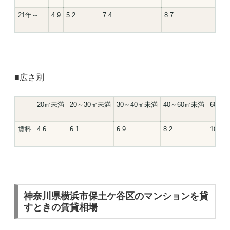
21年～
4.9
5.2
7.4
8.7
■広さ別
20㎡未満
20～30㎡未満
30～40㎡未満
40～60㎡未満
60㎡
賃料
4.6
6.1
6.9
8.2
10.9
神奈川県横浜市保土ケ谷区のマンションを貸
すときの賃貸相場