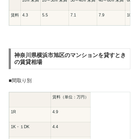
20㎡未満
20～30㎡未満
30～40㎡未満
40～60㎡未満
60㎡
賃料
4.3
5.5
7.1
7.9
10.5
神奈川県横浜市旭区のマンションを貸すとき
の賃貸相場
■間取り別
賃料（単位：万円）
1R
4.9
1K・１DK
4.4